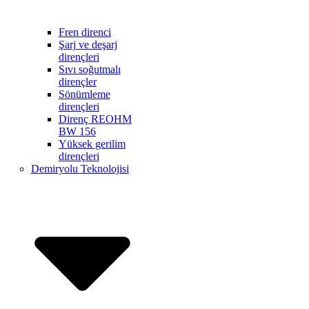
Fren direnci
Şarj ve deşarj
dirençleri
Sıvı soğutmalı
dirençler
Sönümleme
dirençleri
Direnç REOHM
BW 156
Yüksek gerilim
dirençleri
Demiryolu Teknolojisi