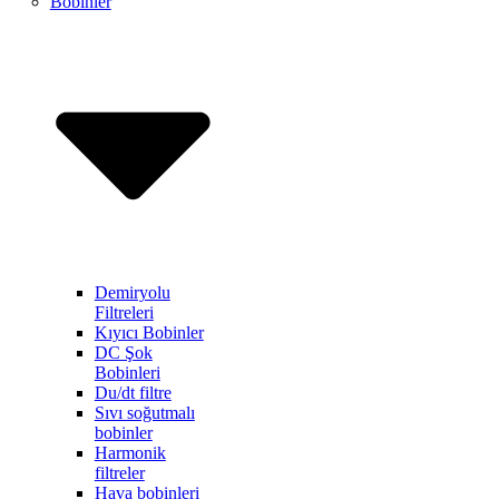
Bobinler
Demiryolu
Filtreleri
Kıyıcı Bobinler
DC Şok
Bobinleri
Du/dt filtre
Sıvı soğutmalı
bobinler
Harmonik
filtreler
Hava bobinleri