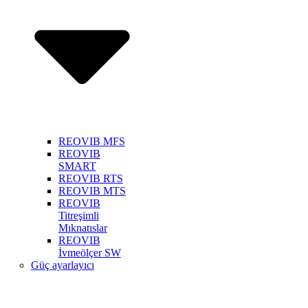
REOVIB MFS
REOVIB
SMART
REOVIB RTS
REOVIB MTS
REOVIB
Titreşimli
Mıknatıslar
REOVIB
İvmeölçer SW
Güç ayarlayıcı