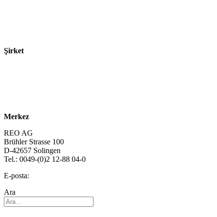
Sektörler
Ürünler
Teknolojiler
Şirket
Hakkımızda
Sürdürülebilirlik
Kariyer
Merkez
REO AG
Brühler Strasse 100
D-42657 Solingen
Tel.: 0049-(0)2 12-88 04-0
E-posta:
info@reo.de
Ara