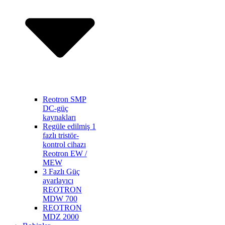
Reotron SMP
DC-güç
kaynakları
Regüle edilmiş 1
fazlı tristör-
kontrol cihazı
Reotron EW /
MEW
3 Fazlı Güç
ayarlayıcı
REOTRON
MDW 700
REOTRON
MDZ 2000