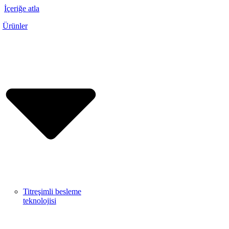
İçeriğe atla
Ürünler
Titreşimli besleme
teknolojisi