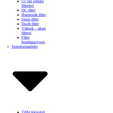
Üç faz şebeke
filtreleri
DC filtre
Harmonik filtre
Sinüs filtre
Du/dt filtre
Yüksek – akım
filtresi
Filtre
kombinasyonu
Transformatörler
Tıbbi teknoloji