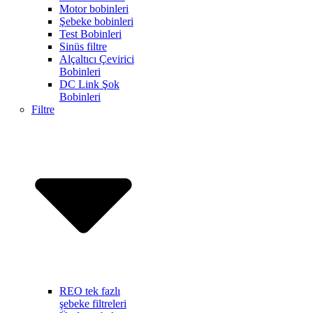
Motor bobinleri
Şebeke bobinleri
Test Bobinleri
Sinüs filtre
Alçaltıcı Çevirici
Bobinleri
DC Link Şok
Bobinleri
Filtre
REO tek fazlı
şebeke filtreleri