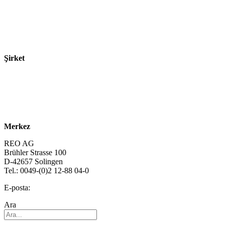
Sektörler
Ürünler
Teknolojiler
Şirket
Hakkımızda
Sürdürülebilirlik
Kariyer
Merkez
REO AG
Brühler Strasse 100
D-42657 Solingen
Tel.: 0049-(0)2 12-88 04-0
E-posta:
info@reo.de
Ara