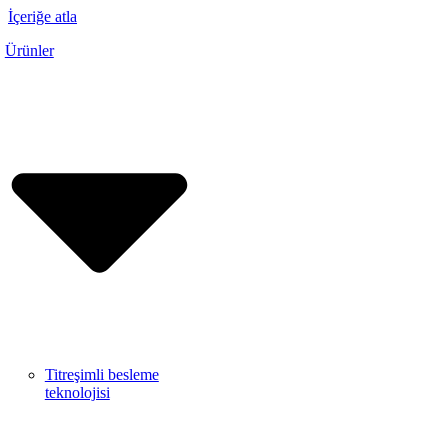
İçeriğe atla
Ürünler
Titreşimli besleme
teknolojisi