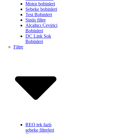
Motor bobinleri
Şebeke bobinleri
Test Bobinleri
Sinüs filtre
Alçaltıcı Çevirici
Bobinleri
DC Link Şok
Bobinleri
Filtre
REO tek fazlı
şebeke filtreleri