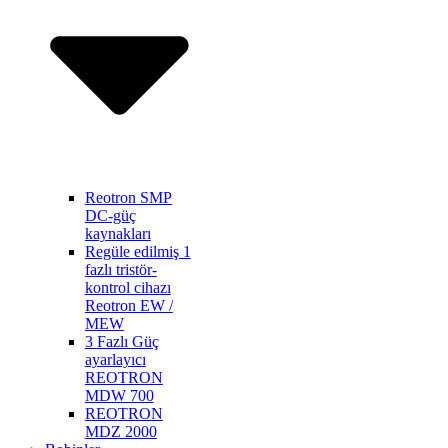
Reotron SMP
DC-güç
kaynakları
Regüle edilmiş 1
fazlı tristör-
kontrol cihazı
Reotron EW /
MEW
3 Fazlı Güç
ayarlayıcı
REOTRON
MDW 700
REOTRON
MDZ 2000