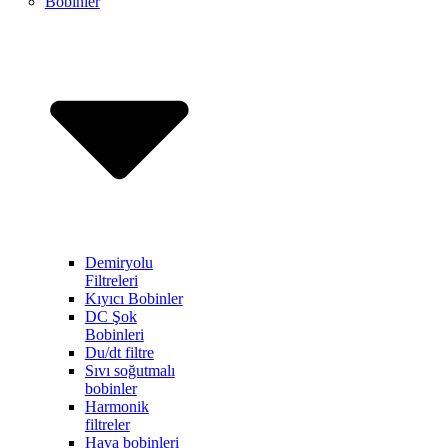
Bobinler
Demiryolu
Filtreleri
Kıyıcı Bobinler
DC Şok
Bobinleri
Du/dt filtre
Sıvı soğutmalı
bobinler
Harmonik
filtreler
Hava bobinleri