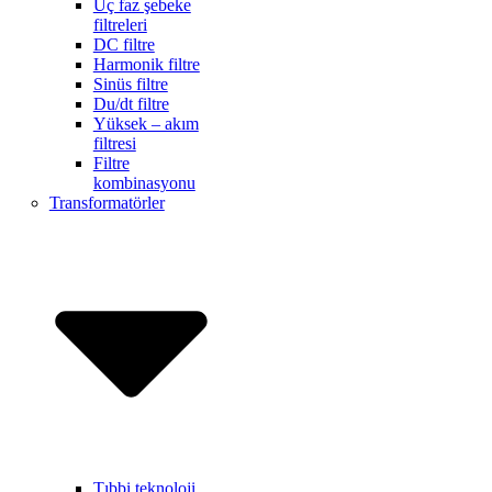
Üç faz şebeke
filtreleri
DC filtre
Harmonik filtre
Sinüs filtre
Du/dt filtre
Yüksek – akım
filtresi
Filtre
kombinasyonu
Transformatörler
Tıbbi teknoloji