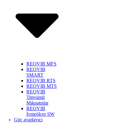
REOVIB MFS
REOVIB
SMART
REOVIB RTS
REOVIB MTS
REOVIB
Titreşimli
Mıknatıslar
REOVIB
İvmeölçer SW
Güç ayarlayıcı