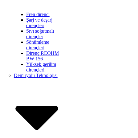
Fren direnci
Şarj ve deşarj
dirençleri
Sıvı soğutmalı
dirençler
Sönümleme
dirençleri
Direnç REOHM
BW 156
Yüksek gerilim
dirençleri
Demiryolu Teknolojisi