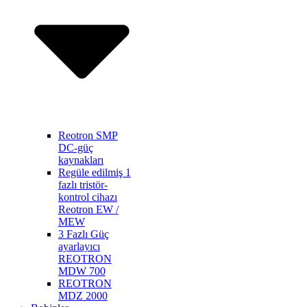
Reotron SMP
DC-güç
kaynakları
Regüle edilmiş 1
fazlı tristör-
kontrol cihazı
Reotron EW /
MEW
3 Fazlı Güç
ayarlayıcı
REOTRON
MDW 700
REOTRON
MDZ 2000