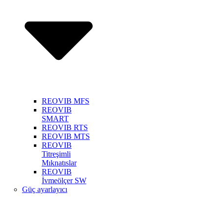
REOVIB MFS
REOVIB
SMART
REOVIB RTS
REOVIB MTS
REOVIB
Titreşimli
Mıknatıslar
REOVIB
İvmeölçer SW
Güç ayarlayıcı