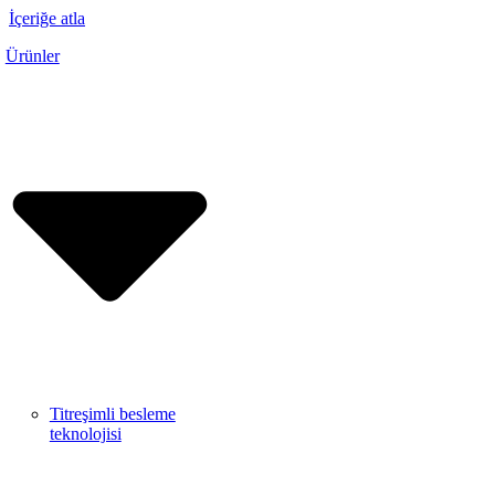
İçeriğe atla
Ürünler
Titreşimli besleme
teknolojisi