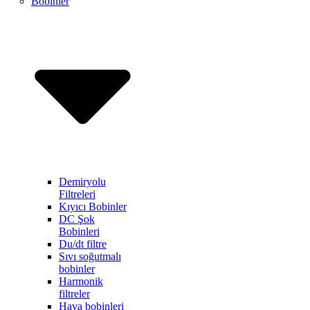
Bobinler
Demiryolu
Filtreleri
Kıyıcı Bobinler
DC Şok
Bobinleri
Du/dt filtre
Sıvı soğutmalı
bobinler
Harmonik
filtreler
Hava bobinleri