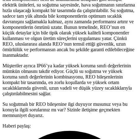
elektrik üniteleri, su soğutma sayesinde, hava soğutmanın sınırlarına
hızla ulaşacağı kompakt bir tasarımda da çalıştırılabilir. Su soğutma,
sadece tam yük altında bile komponentlerin optimum sıcaklık
davranışını sağlamakla kalmaz, aynı zamanda performansı artırır ve
komponentlerin ömrünü uzatır. Bunun temelinde, REO’nun en
küçük detaylar için bile tipik olarak yüksek kaliteli komponentler
kullanması ve olgun üretim süreçlerini uygulaması yatar. Çünkü
REO, uluslararası alanda REO’nun temsil ettiği güvenlik, uzun
ömürlülük ve performansın ancak bu şekilde garanti edilebileceğine
inanmaktadır.
Müşteriler ayrıca IP66’ya kadar yüksek koruma sınıfı değerlerinin
mümkün olmasını takdir ediyor. Güçlü su soğutma ve yüksek
koruma sınıfı değerlerinin kombinasyonu, REO bileşenlerinin
kompakt bir tasarımda, en zorlu koşullarda ve yüksek ortam
sıcaklıklarında güvenli, uzun vadeli ve düşük yüzey sıcaklıklarıyla
çalıştırılabilmesini sağlar.
Su soğutmalı bir REO bileşenine ilgi duyuyor musunuz veya bu
konuyla ilgili sorularınız mı var? Sizinle iletişime geçmekten
memnuniyet duyarız.
Haberi paylaş: