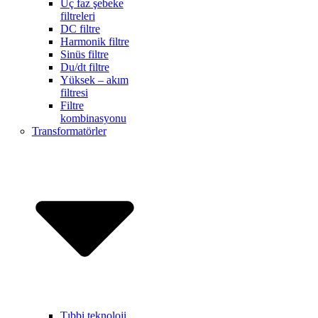
Üç faz şebeke
filtreleri
DC filtre
Harmonik filtre
Sinüs filtre
Du/dt filtre
Yüksek – akım
filtresi
Filtre
kombinasyonu
Transformatörler
Tıbbi teknoloji