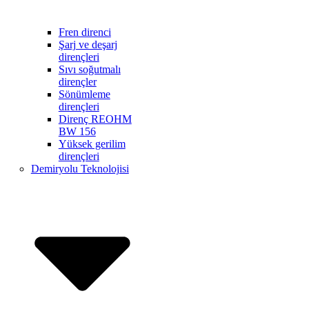
Fren direnci
Şarj ve deşarj
dirençleri
Sıvı soğutmalı
dirençler
Sönümleme
dirençleri
Direnç REOHM
BW 156
Yüksek gerilim
dirençleri
Demiryolu Teknolojisi