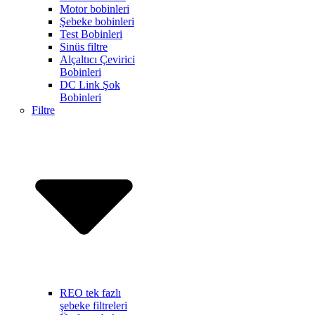
Motor bobinleri
Şebeke bobinleri
Test Bobinleri
Sinüs filtre
Alçaltıcı Çevirici
Bobinleri
DC Link Şok
Bobinleri
Filtre
REO tek fazlı
şebeke filtreleri