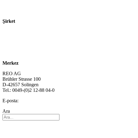
Ürünler
Teknolojiler
Şirket
Hakkımızda
Sürdürülebilirlik
Kariyer
Merkez
REO AG
Brühler Strasse 100
D-42657 Solingen
Tel.: 0049-(0)2 12-88 04-0
E-posta:
info@reo.de
Ara