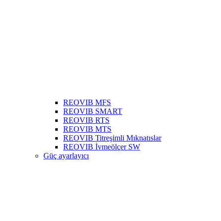
REOVIB MFS
REOVIB SMART
REOVIB RTS
REOVIB MTS
REOVIB Titreşimli Mıknatıslar
REOVIB İvmeölçer SW
Güç ayarlayıcı