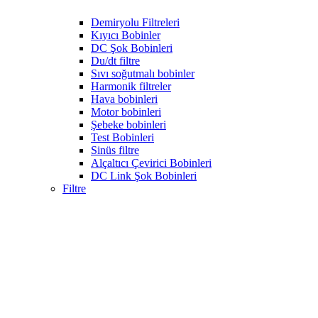
Demiryolu Filtreleri
Kıyıcı Bobinler
DC Şok Bobinleri
Du/dt filtre
Sıvı soğutmalı bobinler
Harmonik filtreler
Hava bobinleri
Motor bobinleri
Şebeke bobinleri
Test Bobinleri
Sinüs filtre
Alçaltıcı Çevirici Bobinleri
DC Link Şok Bobinleri
Filtre