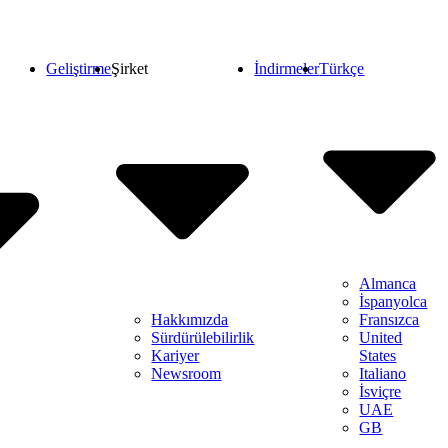
Geliştirme
Şirket
İndirmeler
Türkçe
Almanca
İspanyolca
Hakkımızda
Fransızca
Sürdürülebilirlik
United
Kariyer
States
Newsroom
Italiano
İsviçre
UAE
GB