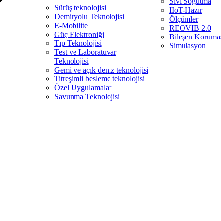
Sıvı Soğutma
Sürüş teknolojisi
IIoT-Hazır
Demiryolu Teknolojisi
Ölçümler
E-Mobilite
REOVIB 2.0
Güç Elektroniği
Bileşen Koruma
Tıp Teknolojisi
Simulasyon
Test ve Laboratuvar
Teknolojisi
Gemi ve açık deniz teknolojisi
Titreşimli besleme teknolojisi
Özel Uygulamalar
Savunma Teknolojisi