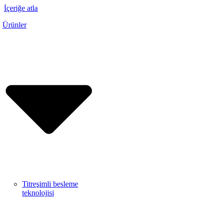
İçeriğe atla
Ürünler
Titreşimli besleme
teknolojisi