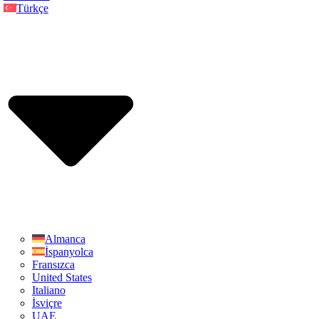
Türkçe
Almanca
İspanyolca
Fransızca
United States
Italiano
İsviçre
UAE