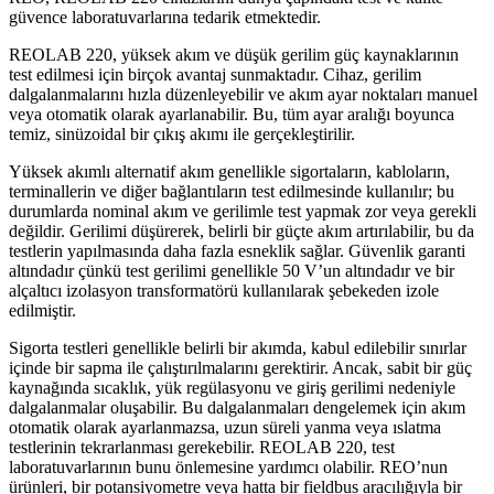
güvence laboratuvarlarına tedarik etmektedir.
REOLAB 220, yüksek akım ve düşük gerilim güç kaynaklarının
test edilmesi için birçok avantaj sunmaktadır. Cihaz, gerilim
dalgalanmalarını hızla düzenleyebilir ve akım ayar noktaları manuel
veya otomatik olarak ayarlanabilir. Bu, tüm ayar aralığı boyunca
temiz, sinüzoidal bir çıkış akımı ile gerçekleştirilir.
Yüksek akımlı alternatif akım genellikle sigortaların, kabloların,
terminallerin ve diğer bağlantıların test edilmesinde kullanılır; bu
durumlarda nominal akım ve gerilimle test yapmak zor veya gerekli
değildir. Gerilimi düşürerek, belirli bir güçte akım artırılabilir, bu da
testlerin yapılmasında daha fazla esneklik sağlar. Güvenlik garanti
altındadır çünkü test gerilimi genellikle 50 V’un altındadır ve bir
alçaltıcı izolasyon transformatörü kullanılarak şebekeden izole
edilmiştir.
Sigorta testleri genellikle belirli bir akımda, kabul edilebilir sınırlar
içinde bir sapma ile çalıştırılmalarını gerektirir. Ancak, sabit bir güç
kaynağında sıcaklık, yük regülasyonu ve giriş gerilimi nedeniyle
dalgalanmalar oluşabilir. Bu dalgalanmaları dengelemek için akım
otomatik olarak ayarlanmazsa, uzun süreli yanma veya ıslatma
testlerinin tekrarlanması gerekebilir. REOLAB 220, test
laboratuvarlarının bunu önlemesine yardımcı olabilir. REO’nun
ürünleri, bir potansiyometre veya hatta bir fieldbus aracılığıyla bir