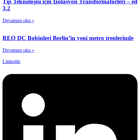
Tıp Teknolojisi için İzolasyon Transformatörleri – ed
3.2
Devamını oku »
REO DC Bobinleri Berlin’in yeni metro trenlerinde
Devamını oku »
Linkedin