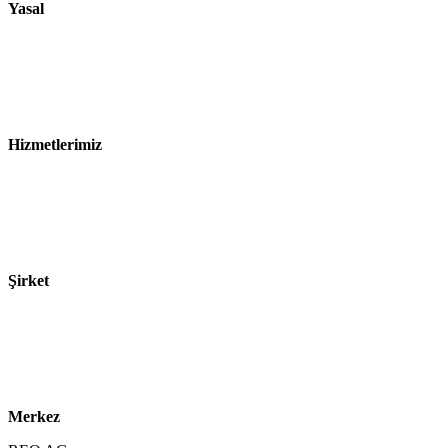
Yasal
Künye
Gizlilik Bildirimi
Satış ve Teslimat Koşulları
Hizmetlerimiz
Sektörler
Ürünler
Teknolojiler
Şirket
Hakkımızda
Sürdürülebilirlik
Kariyer
Merkez