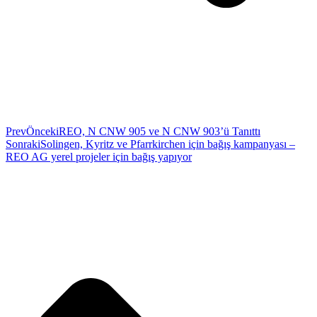
Prev
Önceki
REO, N CNW 905 ve N CNW 903’ü Tanıttı
Sonraki
Solingen, Kyritz ve Pfarrkirchen için bağış kampanyası –
REO AG yerel projeler için bağış yapıyor