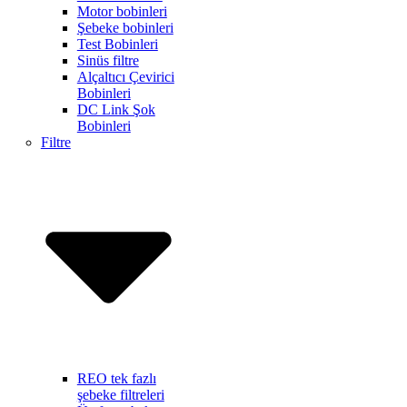
Motor bobinleri
Şebeke bobinleri
Test Bobinleri
Sinüs filtre
Alçaltıcı Çevirici
Bobinleri
DC Link Şok
Bobinleri
Filtre
REO tek fazlı
şebeke filtreleri