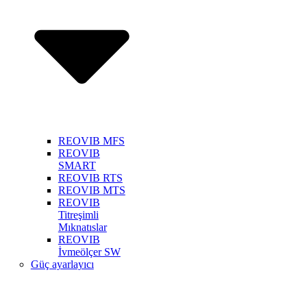
REOVIB MFS
REOVIB
SMART
REOVIB RTS
REOVIB MTS
REOVIB
Titreşimli
Mıknatıslar
REOVIB
İvmeölçer SW
Güç ayarlayıcı