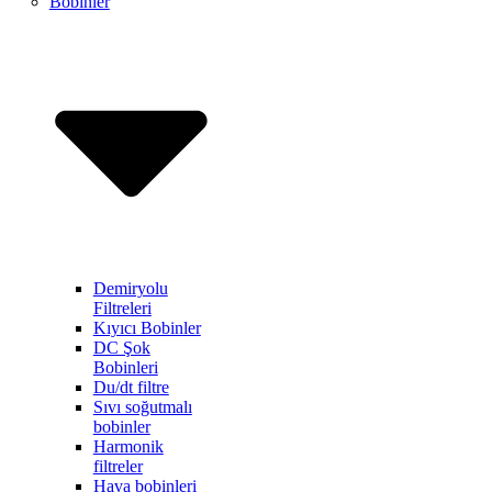
Bobinler
Demiryolu
Filtreleri
Kıyıcı Bobinler
DC Şok
Bobinleri
Du/dt filtre
Sıvı soğutmalı
bobinler
Harmonik
filtreler
Hava bobinleri