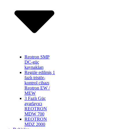
Reotron SMP
DC-güç
kaynakları
Regüle edilmiş 1
fazlı tristör-
kontrol cihazı
Reotron EW /
MEW
3 Fazlı Güç
ayarlayıcı
REOTRON
MDW 700
REOTRON
MDZ 2000