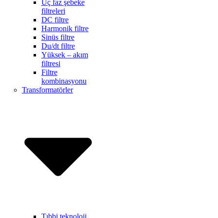
Üç faz şebeke
filtreleri
DC filtre
Harmonik filtre
Sinüs filtre
Du/dt filtre
Yüksek – akım
filtresi
Filtre
kombinasyonu
Transformatörler
Tıbbi teknoloji