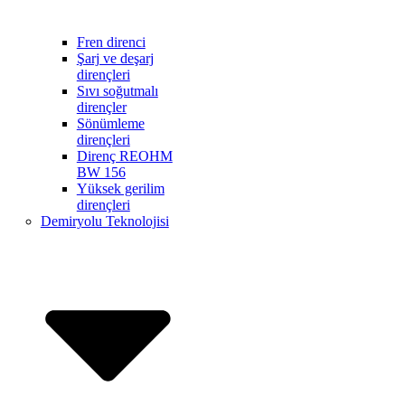
Fren direnci
Şarj ve deşarj
dirençleri
Sıvı soğutmalı
dirençler
Sönümleme
dirençleri
Direnç REOHM
BW 156
Yüksek gerilim
dirençleri
Demiryolu Teknolojisi