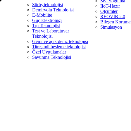
Sıvı Soğutma
Sürüş teknolojisi
IIoT-Hazır
Demiryolu Teknolojisi
Ölçümler
E-Mobilite
REOVIB 2.0
Güç Elektroniği
Bileşen Koruma
Tıp Teknolojisi
Simulasyon
Test ve Laboratuvar
Teknolojisi
Gemi ve açık deniz teknolojisi
Titreşimli besleme teknolojisi
Özel Uygulamalar
Savunma Teknolojisi