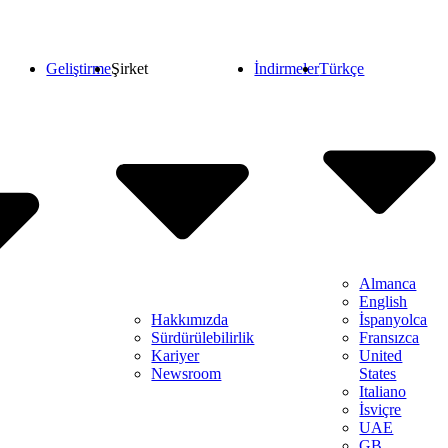
Geliştirme
Şirket
İndirmeler
Türkçe
Almanca
English
Hakkımızda
İspanyolca
Sürdürülebilirlik
Fransızca
Kariyer
United
Newsroom
States
Italiano
İsviçre
UAE
GB