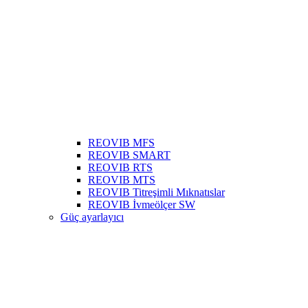
REOVIB MFS
REOVIB SMART
REOVIB RTS
REOVIB MTS
REOVIB Titreşimli Mıknatıslar
REOVIB İvmeölçer SW
Güç ayarlayıcı