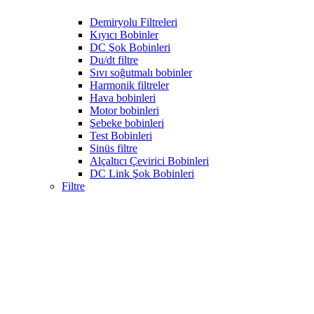
Demiryolu Filtreleri
Kıyıcı Bobinler
DC Şok Bobinleri
Du/dt filtre
Sıvı soğutmalı bobinler
Harmonik filtreler
Hava bobinleri
Motor bobinleri
Şebeke bobinleri
Test Bobinleri
Sinüs filtre
Alçaltıcı Çevirici Bobinleri
DC Link Şok Bobinleri
Filtre