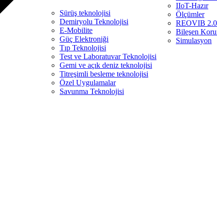
IIoT-Hazır
Sürüş teknolojisi
Ölçümler
Demiryolu Teknolojisi
REOVIB 2.0
E-Mobilite
Bileşen Koru
Güç Elektroniği
Simulasyon
Tıp Teknolojisi
Test ve Laboratuvar Teknolojisi
Gemi ve açık deniz teknolojisi
Titreşimli besleme teknolojisi
Özel Uygulamalar
Savunma Teknolojisi