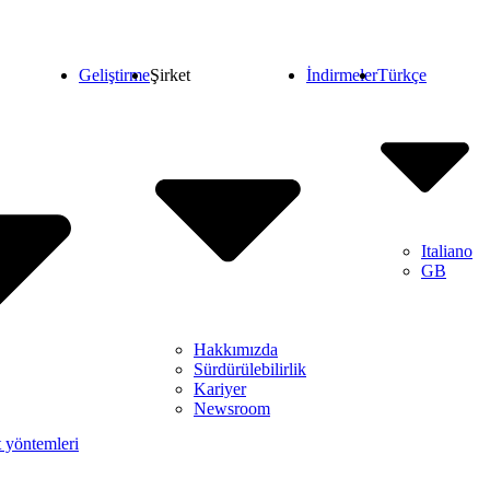
Geliştirme
Şirket
İndirmeler
Türkçe
Italiano
GB
Hakkımızda
Sürdürülebilirlik
Kariyer
Newsroom
t yöntemleri