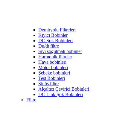
Demiryolu Filtreleri
Kıyıcı Bobinler
DC Şok Bobinleri
Du/dt filtre
Sıvı soğutmalı bobinler
Harmonik filtreler
Hava bobinleri
Motor bobinleri
Şebeke bobinleri
Test Bobinleri
Sinüs filtre
Alçaltıcı Çevirici Bobinleri
DC Link Şok Bobinleri
Filtre