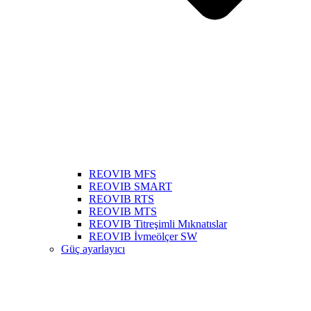
REOVIB MFS
REOVIB SMART
REOVIB RTS
REOVIB MTS
REOVIB Titreşimli Mıknatıslar
REOVIB İvmeölçer SW
Güç ayarlayıcı