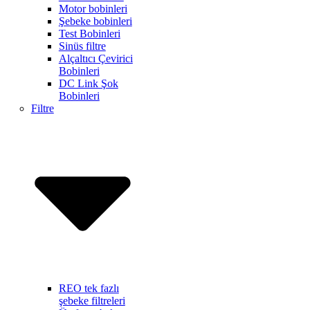
Motor bobinleri
Şebeke bobinleri
Test Bobinleri
Sinüs filtre
Alçaltıcı Çevirici
Bobinleri
DC Link Şok
Bobinleri
Filtre
REO tek fazlı
şebeke filtreleri