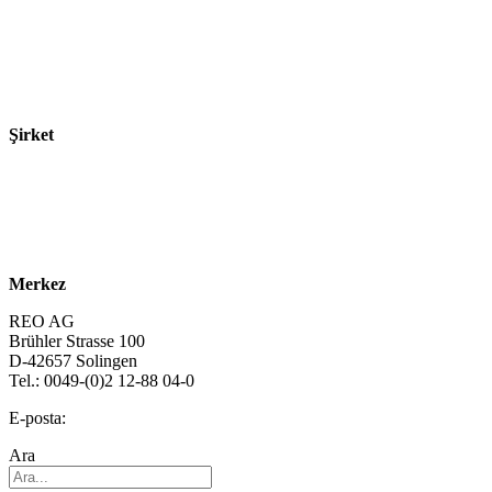
Sektörler
Ürünler
Teknolojiler
Şirket
Hakkımızda
Sürdürülebilirlik
Kariyer
Merkez
REO AG
Brühler Strasse 100
D-42657 Solingen
Tel.: 0049-(0)2 12-88 04-0
E-posta:
info@reo.de
Ara