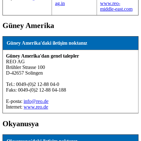
ag.in
www.reo-
middle-east.com
Güney Amerika
Güney Amerika'daki iletişim noktanız
Güney Amerika'dan genel talepler
REO AG
Brühler Strasse 100
D-42657 Solingen
Tel.: 0049-(0)2 12-88 04-0
Faks: 0049-(0)2 12-88 04-188
E-posta:
info@reo.de
İnternet:
www.reo.de
Okyanusya