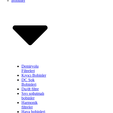
Bobinler
Demiryolu
Filtreleri
Kıyıcı Bobinler
DC Şok
Bobinleri
Du/dt filtre
Sıvı soğutmalı
bobinler
Harmonik
filtreler
Hava bobinleri