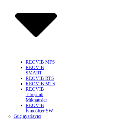
REOVIB MFS
REOVIB
SMART
REOVIB RTS
REOVIB MTS
REOVIB
Titreşimli
Mıknatıslar
REOVIB
İvmeölçer SW
Güç ayarlayıcı