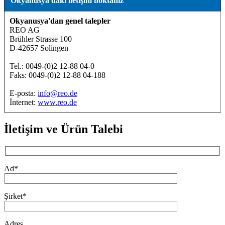
Okyanusya'daki iletişim noktanız
Okyanusya'dan genel talepler
REO AG
Brühler Strasse 100
D-42657 Solingen
Tel.: 0049-(0)2 12-88 04-0
Faks: 0049-(0)2 12-88 04-188
E-posta:
info@reo.de
İnternet:
www.reo.de
İletişim ve Ürün Talebi
Ad*
Şirket*
Adres