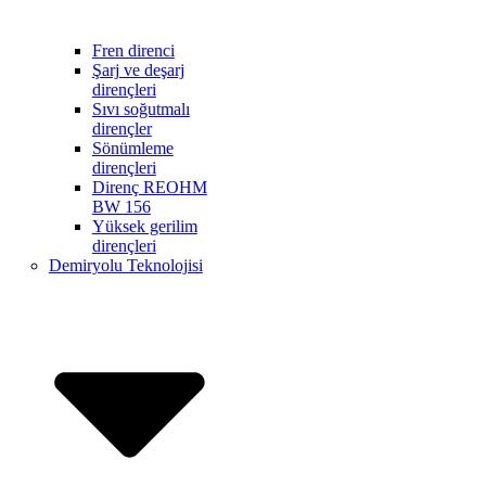
Fren direnci
Şarj ve deşarj
dirençleri
Sıvı soğutmalı
dirençler
Sönümleme
dirençleri
Direnç REOHM
BW 156
Yüksek gerilim
dirençleri
Demiryolu Teknolojisi