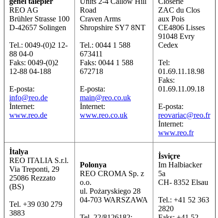
genel talepler
Units 2-4 Callow Hill
Closerie
REO AG
Road
ZAC du Clos
Brühler Strasse 100
Craven Arms
aux Pois
D-42657 Solingen
Shropshire SY7 8NT
CE4806 Lisses
91048 Evry
Tel.: 0049-(0)2 12-
Tel.: 0044 1 588
Cedex
88 04-0
673411
Faks: 0049-(0)2
Faks: 0044 1 588
Tel:
12-88 04-188
672718
01.69.11.18.98
Faks:
E-posta:
E-posta:
01.69.11.09.18
info@reo.de
main@reo.co.uk
İnternet:
İnternet:
E-posta:
www.reo.de
www.reo.co.uk
reovariac@reo.fr
İnternet:
www.reo.fr
İtalya
İsviçre
REO ITALIA S.r.l.
Polonya
Im Halbiacker
Via Treponti, 29
REO CROMA Sp. z
5a
25086 Rezzato
o.o.
CH- 8352 Elsau
(BS)
ul. Pożaryskiego 28
04-703 WARSZAWA
Tel.: +41 52 363
Tel. +39 030 279
2820
3883
Tel. 22/8126182;
Faks: +41 52