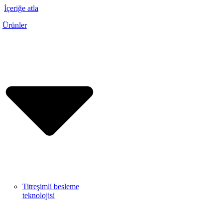
İçeriğe atla
Ürünler
Titreşimli besleme
teknolojisi