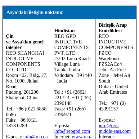
Asya'daki iletişim noktanız
Birleşik Arap
Hindistan
Emirlikleri
Çin
REO GPD
REO
ve Asya'dan genel
INDUCTIVE
INDUCTIVE
talepler
COMPONENTS
COMPONENTS
REO SHANGHAI
PVT. LTD
FZCO
INDUCTIVE
2/202 Luna Road ·
Warehouse
COMPONENTS
Village Luna ·
FZS2ACo4
CO., LTD
Taluka Padra ·
Jebel Ali Free
Room 402, Bldg. 27,
Vadodara - 391440
Zone · Jebel Ali
No. 1000, Jinhai
· India
South
Road,
Dubai · United
Pudong, 201206
Tel.: +91 (2662)
Arab Emirates
Shanghai, China
221723, +91 (265)
2396148
Tel.: +971 (0)
Tel.: +86 (0)21 5858
Faks: +91 (265)
43391157
0686
2396971
Faks: +86 (0)21
E-posta:
5858 0289
E-posta:
info@reo-
info@reogpd.com
middle-east.com
E-posta:
info@reo.cn
İnternet:
www.reo-
İnternet: