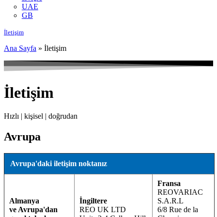
UAE
GB
İletişim
Ana Sayfa
»
İletişim
İletişim
Hızlı | kişisel | doğrudan
Avrupa
Avrupa'daki iletişim noktanız
Fransa
REOVARIAC
Almanya
İngiltere
S.A.R.L
ve Avrupa'dan
REO UK LTD
6/8 Rue de la