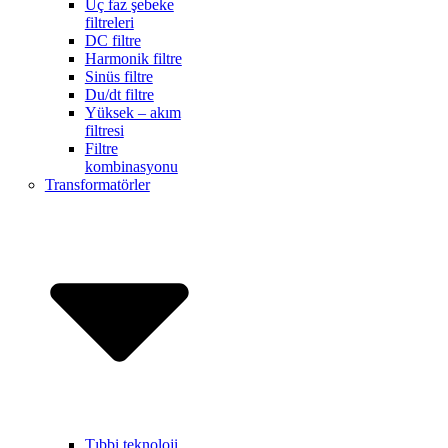
Üç faz şebeke
filtreleri
DC filtre
Harmonik filtre
Sinüs filtre
Du/dt filtre
Yüksek – akım
filtresi
Filtre
kombinasyonu
Transformatörler
Tıbbi teknoloji