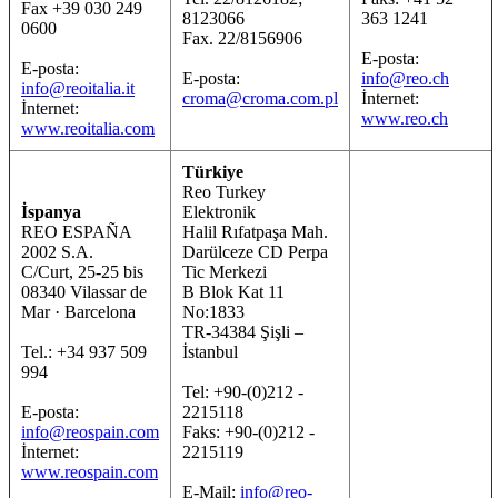
Fax +39 030 249
8123066
363 1241
0600
Fax. 22/8156906
E-posta:
E-posta:
E-posta:
info@reo.ch
info@reoitalia.it
croma@croma.com.pl
İnternet:
İnternet:
www.reo.ch
www.reoitalia.com
Türkiye
Reo Turkey
İspanya
Elektronik
REO ESPAÑA
Halil Rıfatpaşa Mah.
2002 S.A.
Darülceze CD Perpa
C/Curt, 25-25 bis
Tic Merkezi
08340 Vilassar de
B Blok Kat 11
Mar · Barcelona
No:1833
TR-34384 Şişli –
Tel.: +34 937 509
İstanbul
994
Tel: +90-(0)212 -
E-posta:
2215118
info@reospain.com
Faks: +90-(0)212 -
İnternet:
2215119
www.reospain.com
E-Mail:
info@reo-