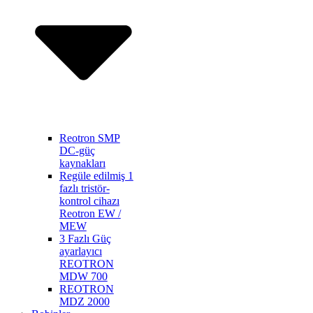
Reotron SMP
DC-güç
kaynakları
Regüle edilmiş 1
fazlı tristör-
kontrol cihazı
Reotron EW /
MEW
3 Fazlı Güç
ayarlayıcı
REOTRON
MDW 700
REOTRON
MDZ 2000