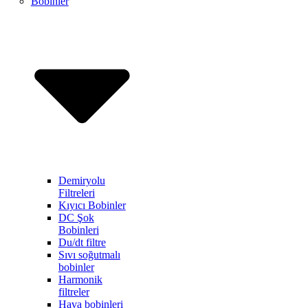
Bobinler
Demiryolu
Filtreleri
Kıyıcı Bobinler
DC Şok
Bobinleri
Du/dt filtre
Sıvı soğutmalı
bobinler
Harmonik
filtreler
Hava bobinleri