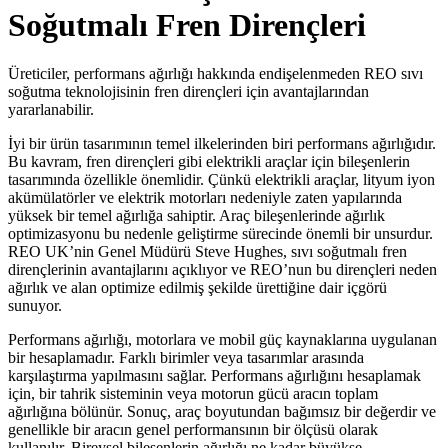
Soğutmalı Fren Dirençleri
Üreticiler, performans ağırlığı hakkında endişelenmeden REO sıvı
soğutma teknolojisinin fren dirençleri için avantajlarından
yararlanabilir.
İyi bir ürün tasarımının temel ilkelerinden biri performans ağırlığıdır.
Bu kavram, fren dirençleri gibi elektrikli araçlar için bileşenlerin
tasarımında özellikle önemlidir. Çünkü elektrikli araçlar, lityum iyon
akümülatörler ve elektrik motorları nedeniyle zaten yapılarında
yüksek bir temel ağırlığa sahiptir. Araç bileşenlerinde ağırlık
optimizasyonu bu nedenle geliştirme sürecinde önemli bir unsurdur.
REO UK’nin Genel Müdürü Steve Hughes, sıvı soğutmalı fren
dirençlerinin avantajlarını açıklıyor ve REO’nun bu dirençleri neden
ağırlık ve alan optimize edilmiş şekilde ürettiğine dair içgörü
sunuyor.
Performans ağırlığı, motorlara ve mobil güç kaynaklarına uygulanan
bir hesaplamadır. Farklı birimler veya tasarımlar arasında
karşılaştırma yapılmasını sağlar. Performans ağırlığını hesaplamak
için, bir tahrik sisteminin veya motorun gücü aracın toplam
ağırlığına bölünür. Sonuç, araç boyutundan bağımsız bir değerdir ve
genellikle bir aracın genel performansının bir ölçüsü olarak
kullanılır. Bireysel bileşenlerin ağırlığı ne kadar büyükse,