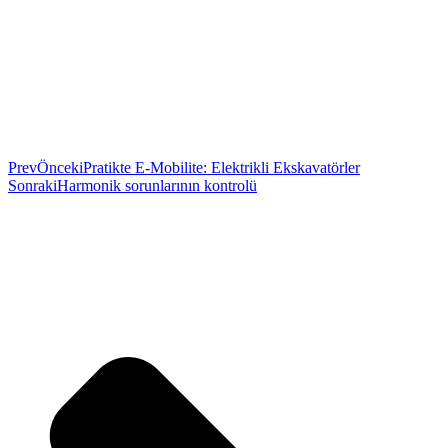
Prev
Önceki
Pratikte E-Mobilite: Elektrikli Ekskavatörler
Sonraki
Harmonik sorunlarının kontrolü