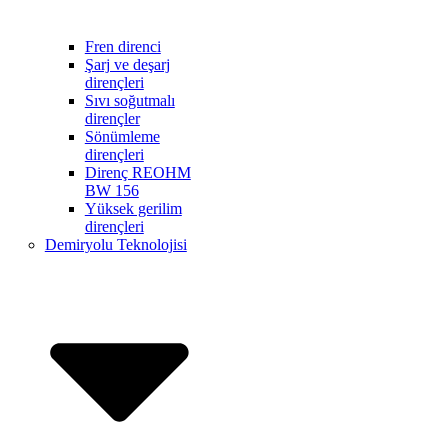
Fren direnci
Şarj ve deşarj
dirençleri
Sıvı soğutmalı
dirençler
Sönümleme
dirençleri
Direnç REOHM
BW 156
Yüksek gerilim
dirençleri
Demiryolu Teknolojisi