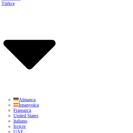
Türkçe
Almanca
İspanyolca
Fransızca
United States
Italiano
İsviçre
UAE