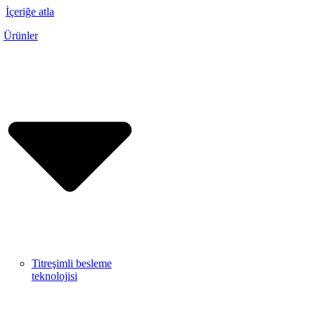
İçeriğe atla
Ürünler
Titreşimli besleme
teknolojisi