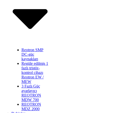
Reotron SMP
DC-güç
kaynakları
Regüle edilmiş 1
fazlı tristör-
kontrol cihazı
Reotron EW /
MEW
3 Fazlı Güç
ayarlayıcı
REOTRON
MDW 700
REOTRON
MDZ 2000