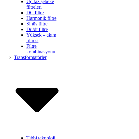
Üç faz şebeke
filtreleri
DC filtre
Harmonik filtre
Sinüs filtre
Du/dt filtre
Yüksek – akım
filtresi
Filtre
kombinasyonu
Transformatörler
Tıbbi teknoloji