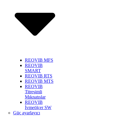
REOVIB MFS
REOVIB
SMART
REOVIB RTS
REOVIB MTS
REOVIB
Titreşimli
Mıknatıslar
REOVIB
İvmeölçer SW
Güç ayarlayıcı