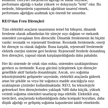
performans ağırlığı o kadar yüksek ve dolayısıyla “kötü” olur. Bu
nedenle, bileşenlerin yapımında ağırlıktan tasarruf etmek,
performans ağırlığını azaltmak için önemli bir unsurdur.
REO’dan Fren Dirençleri
Tüm elektrikli araçların tasarımının temel bir bileşeni, dinamik
frenleme olarak adlandırılan bir süreçte ısıyı dağıtan ve mekanik
sistemleri yavaşlatan fren direncidir. Dinamik frenlemenin iki biçimi
vardır: reostatik ve rejeneratif frenleme. Reostatik frenlemede, enerji
bir dirençte ısı olarak dağıtılır. Buna karşılık, rejeneratif frenlemede
elektrik enerjisi sisteme geri beslenir. Rejeneratif frenlerle donatılmış
fren dirençleri, yapısal olarak karşılaştırıldığında daha pahalıdır.
Her iki sistemde de ortak olan nokta, sistemden uzaklaştırılması
gereken ısı üretimidir. Kayıp gücünü iyileştirmek için dirençler
genellikle aktif fanlarla donatılmıştır. Ancak, sıvı soğutma
teknolojisindeki gelişmeler sayesinde, elektrikli araçlarda giderek
artan bir şekilde su veya bir soğutucu madde aracılığıyla ısıyı
uzaklaştıran çözümler kullanılmaktadır. REO, bu teknolojiyle
geleneksel fren dirençlerinden yaklaşık %80 daha küçük, yüksek
verimli soğutma sistemleri tasarlayıp inşa edebilir. Elektrikli araç
üreticileri, araçlarında kullanıldığında daha kompakt boyutları, daha
düşük ağırlığı ve gelişmiş soğutma kapasitesini takdir etmektedir.