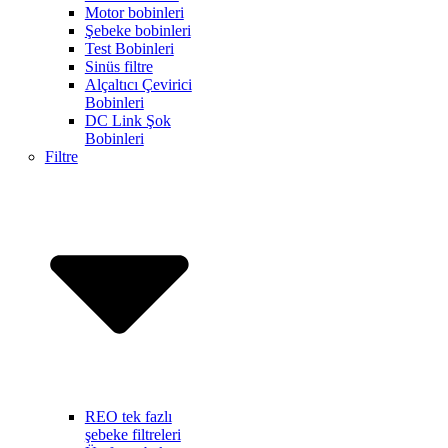
Motor bobinleri
Şebeke bobinleri
Test Bobinleri
Sinüs filtre
Alçaltıcı Çevirici
Bobinleri
DC Link Şok
Bobinleri
Filtre
REO tek fazlı
şebeke filtreleri