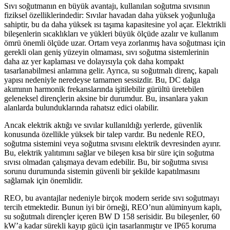
Sıvı soğutmanın en büyük avantajı, kullanılan soğutma sıvısının
fiziksel özelliklerindedir: Sıvılar havadan daha yüksek yoğunluğa
sahiptir, bu da daha yüksek ısı taşıma kapasitesine yol açar. Elektrikli
bileşenlerin sıcaklıkları ve yükleri büyük ölçüde azalır ve kullanım
ömrü önemli ölçüde uzar. Ortam veya zorlanmış hava soğutması için
gerekli olan geniş yüzeyin olmaması, sıvı soğutma sistemlerinin
daha az yer kaplaması ve dolayısıyla çok daha kompakt
tasarlanabilmesi anlamına gelir. Ayrıca, su soğutmalı direnç, kapalı
yapısı nedeniyle neredeyse tamamen sessizdir. Bu, DC dalga
akımının harmonik frekanslarında işitilebilir gürültü üretebilen
geleneksel dirençlerin aksine bir durumdur. Bu, insanlara yakın
alanlarda bulunduklarında rahatsız edici olabilir.
Ancak elektrik aktığı ve sıvılar kullanıldığı yerlerde, güvenlik
konusunda özellikle yüksek bir talep vardır. Bu nedenle REO,
soğutma sistemini veya soğutma sıvısını elektrik devresinden ayırır.
Bu, elektrik yalıtımını sağlar ve bileşen kısa bir süre için soğutma
sıvısı olmadan çalışmaya devam edebilir. Bu, bir soğutma sıvısı
sorunu durumunda sistemin güvenli bir şekilde kapatılmasını
sağlamak için önemlidir.
REO, bu avantajlar nedeniyle birçok modern seride sıvı soğutmayı
tercih etmektedir. Bunun iyi bir örneği, REO’nun alüminyum kaplı,
su soğutmalı dirençler içeren BW D 158 serisidir. Bu bileşenler, 60
kW’a kadar sürekli kayıp gücü için tasarlanmıştır ve IP65 koruma