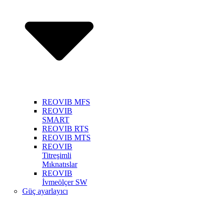
REOVIB MFS
REOVIB
SMART
REOVIB RTS
REOVIB MTS
REOVIB
Titreşimli
Mıknatıslar
REOVIB
İvmeölçer SW
Güç ayarlayıcı