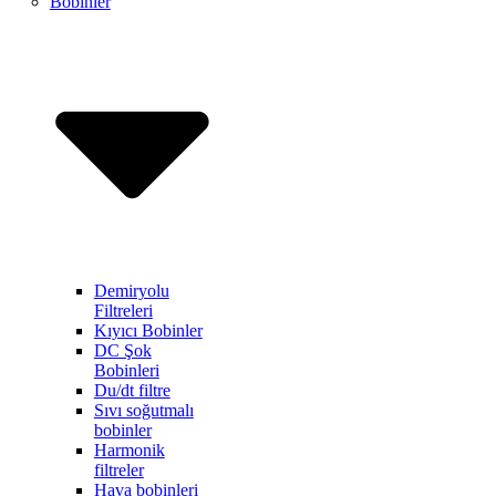
Bobinler
Demiryolu
Filtreleri
Kıyıcı Bobinler
DC Şok
Bobinleri
Du/dt filtre
Sıvı soğutmalı
bobinler
Harmonik
filtreler
Hava bobinleri