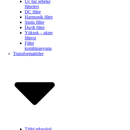
Üç faz şebeke
filtreleri
DC filtre
Harmonik filtre
Sinüs filtre
Du/dt filtre
Yüksek – akım
filtresi
Filtre
kombinasyonu
Transformatörler
Tıbbi teknoloji