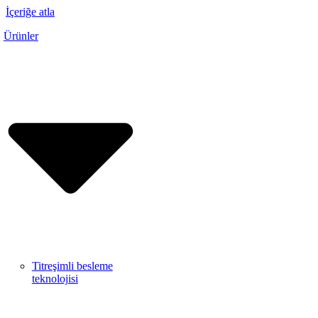
İçeriğe atla
Ürünler
Titreşimli besleme
teknolojisi