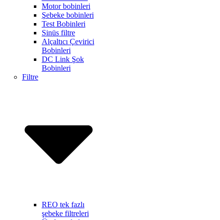
Motor bobinleri
Şebeke bobinleri
Test Bobinleri
Sinüs filtre
Alçaltıcı Çevirici
Bobinleri
DC Link Şok
Bobinleri
Filtre
REO tek fazlı
şebeke filtreleri