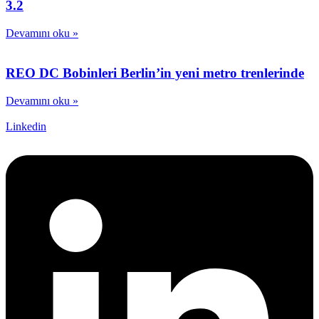
3.2
Devamını oku »
REO DC Bobinleri Berlin’in yeni metro trenlerinde
Devamını oku »
Linkedin