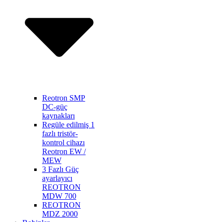
Reotron SMP
DC-güç
kaynakları
Regüle edilmiş 1
fazlı tristör-
kontrol cihazı
Reotron EW /
MEW
3 Fazlı Güç
ayarlayıcı
REOTRON
MDW 700
REOTRON
MDZ 2000