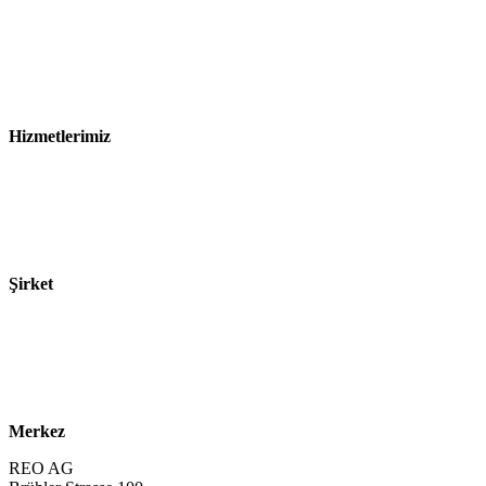
Künye
Gizlilik Bildirimi
Satış ve Teslimat Koşulları
Hizmetlerimiz
Sektörler
Ürünler
Teknolojiler
Şirket
Hakkımızda
Sürdürülebilirlik
Kariyer
Merkez
REO AG