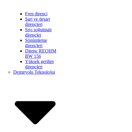
Fren direnci
Şarj ve deşarj
dirençleri
Sıvı soğutmalı
dirençler
Sönümleme
dirençleri
Direnç REOHM
BW 156
Yüksek gerilim
dirençleri
Demiryolu Teknolojisi