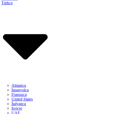
Türkçe
Almanca
İspanyolca
Fransızca
United States
İtalyanca
İsviçre
UAE