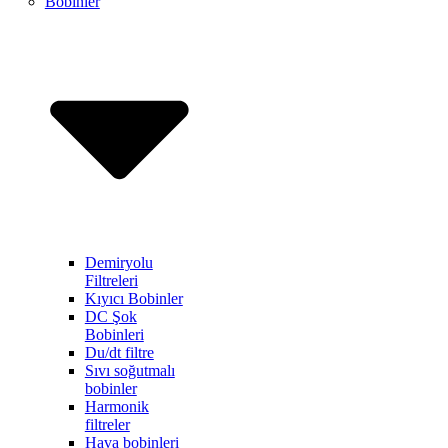
Bobinler
Demiryolu
Filtreleri
Kıyıcı Bobinler
DC Şok
Bobinleri
Du/dt filtre
Sıvı soğutmalı
bobinler
Harmonik
filtreler
Hava bobinleri