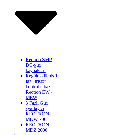
Reotron SMP
DC-güç
kaynakları
Regüle edilmiş 1
fazlı tristör-
kontrol cihazı
Reotron EW /
MEW
3 Fazlı Güç
ayarlayıcı
REOTRON
MDW 700
REOTRON
MDZ 2000