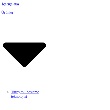
İçeriğe atla
Ürünler
Titreşimli besleme
teknolojisi