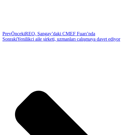
Prev
Önceki
REO, Şangay’daki CMEF Fuarı’nda
Sonraki
Yenilikçi aile şirketi, uzmanları çalışmaya davet ediyor