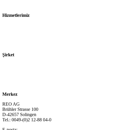
Satış ve Teslimat Koşulları
Hizmetlerimiz
Sektörler
Ürünler
Teknolojiler
Şirket
Hakkımızda
Sürdürülebilirlik
Kariyer
Merkez
REO AG
Brühler Strasse 100
D-42657 Solingen
Tel.: 0049-(0)2 12-88 04-0
E-posta:
info@reo.de