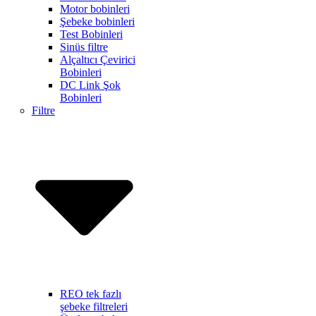
Motor bobinleri
Şebeke bobinleri
Test Bobinleri
Sinüs filtre
Alçaltıcı Çevirici
Bobinleri
DC Link Şok
Bobinleri
Filtre
REO tek fazlı
şebeke filtreleri