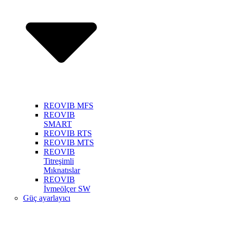
REOVIB MFS
REOVIB
SMART
REOVIB RTS
REOVIB MTS
REOVIB
Titreşimli
Mıknatıslar
REOVIB
İvmeölçer SW
Güç ayarlayıcı