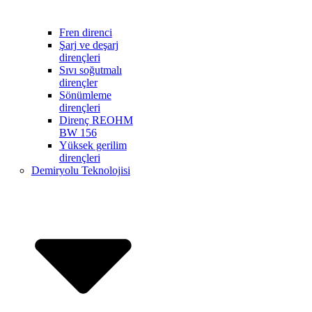
Fren direnci
Şarj ve deşarj
dirençleri
Sıvı soğutmalı
dirençler
Sönümleme
dirençleri
Direnç REOHM
BW 156
Yüksek gerilim
dirençleri
Demiryolu Teknolojisi