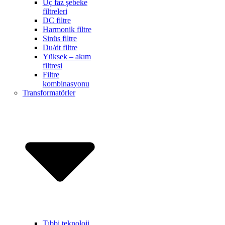
Üç faz şebeke
filtreleri
DC filtre
Harmonik filtre
Sinüs filtre
Du/dt filtre
Yüksek – akım
filtresi
Filtre
kombinasyonu
Transformatörler
Tıbbi teknoloji