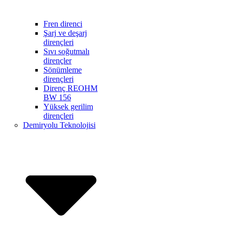
Fren direnci
Şarj ve deşarj
dirençleri
Sıvı soğutmalı
dirençler
Sönümleme
dirençleri
Direnç REOHM
BW 156
Yüksek gerilim
dirençleri
Demiryolu Teknolojisi