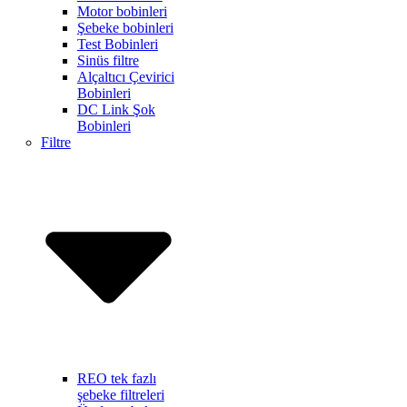
Motor bobinleri
Şebeke bobinleri
Test Bobinleri
Sinüs filtre
Alçaltıcı Çevirici
Bobinleri
DC Link Şok
Bobinleri
Filtre
REO tek fazlı
şebeke filtreleri