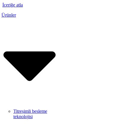
İçeriğe atla
Ürünler
Titreşimli besleme
teknolojisi