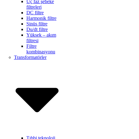
Üç faz şebeke
filtreleri
DC filtre
Harmonik filtre
Sinüs filtre
Du/dt filtre
Yüksek – akım
filtresi
Filtre
kombinasyonu
Transformatörler
Tıbbi teknoloji