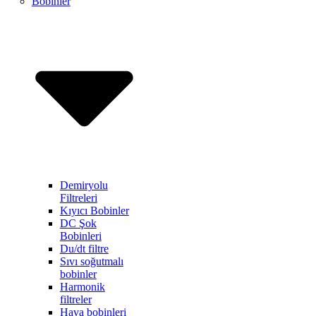
Bobinler
Demiryolu
Filtreleri
Kıyıcı Bobinler
DC Şok
Bobinleri
Du/dt filtre
Sıvı soğutmalı
bobinler
Harmonik
filtreler
Hava bobinleri