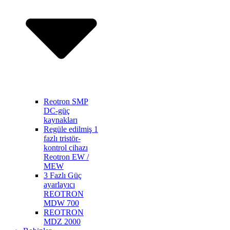
Reotron SMP
DC-güç
kaynakları
Regüle edilmiş 1
fazlı tristör-
kontrol cihazı
Reotron EW /
MEW
3 Fazlı Güç
ayarlayıcı
REOTRON
MDW 700
REOTRON
MDZ 2000