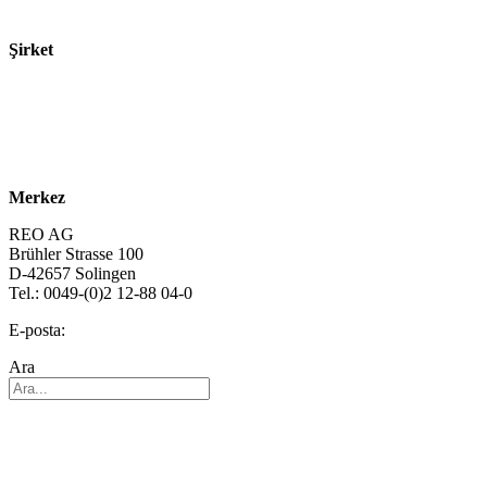
Teknolojiler
Şirket
Hakkımızda
Sürdürülebilirlik
Kariyer
Merkez
REO AG
Brühler Strasse 100
D-42657 Solingen
Tel.: 0049-(0)2 12-88 04-0
E-posta:
info@reo.de
Ara