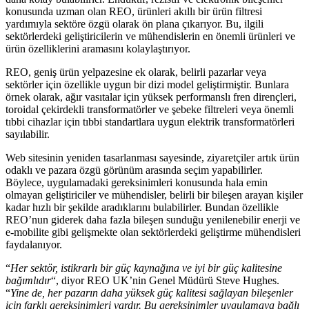
konusunda uzman olan REO, ürünleri akıllı bir ürün filtresi
yardımıyla sektöre özgü olarak ön plana çıkarıyor. Bu, ilgili
sektörlerdeki geliştiricilerin ve mühendislerin en önemli ürünleri ve
ürün özelliklerini aramasını kolaylaştırıyor.
REO, geniş ürün yelpazesine ek olarak, belirli pazarlar veya
sektörler için özellikle uygun bir dizi model geliştirmiştir. Bunlara
örnek olarak, ağır vasıtalar için yüksek performanslı fren dirençleri,
toroidal çekirdekli transformatörler ve şebeke filtreleri veya önemli
tıbbi cihazlar için tıbbi standartlara uygun elektrik transformatörleri
sayılabilir.
Web sitesinin yeniden tasarlanması sayesinde, ziyaretçiler artık ürün
odaklı ve pazara özgü görünüm arasında seçim yapabilirler.
Böylece, uygulamadaki gereksinimleri konusunda hala emin
olmayan geliştiriciler ve mühendisler, belirli bir bileşen arayan kişiler
kadar hızlı bir şekilde aradıklarını bulabilirler. Bundan özellikle
REO’nun giderek daha fazla bileşen sunduğu yenilenebilir enerji ve
e-mobilite gibi gelişmekte olan sektörlerdeki geliştirme mühendisleri
faydalanıyor.
“
Her sektör, istikrarlı bir güç kaynağına ve iyi bir güç kalitesine
bağımlıdır
“, diyor REO UK’nin Genel Müdürü Steve Hughes.
“
Yine de, her pazarın daha yüksek güç kalitesi sağlayan bileşenler
için farklı gereksinimleri vardır. Bu gereksinimler uygulamaya bağlı