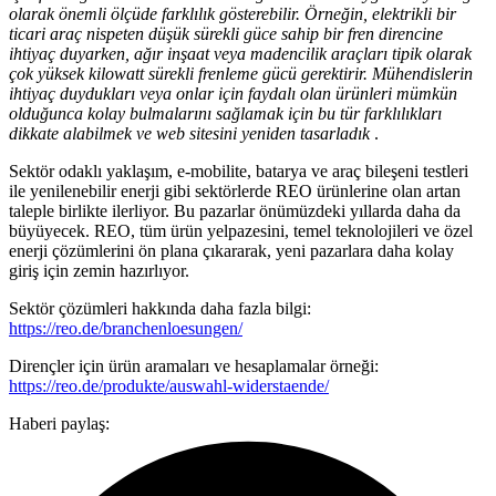
olarak önemli ölçüde farklılık gösterebilir. Örneğin, elektrikli bir
ticari araç nispeten düşük sürekli güce sahip bir fren direncine
ihtiyaç duyarken, ağır inşaat veya madencilik araçları tipik olarak
çok yüksek kilowatt sürekli frenleme gücü gerektirir. Mühendislerin
ihtiyaç duydukları veya onlar için faydalı olan ürünleri mümkün
olduğunca kolay bulmalarını sağlamak için bu tür farklılıkları
dikkate alabilmek ve web sitesini yeniden tasarladık
.
Sektör odaklı yaklaşım, e-mobilite, batarya ve araç bileşeni testleri
ile yenilenebilir enerji gibi sektörlerde REO ürünlerine olan artan
taleple birlikte ilerliyor. Bu pazarlar önümüzdeki yıllarda daha da
büyüyecek. REO, tüm ürün yelpazesini, temel teknolojileri ve özel
enerji çözümlerini ön plana çıkararak, yeni pazarlara daha kolay
giriş için zemin hazırlıyor.
Sektör çözümleri hakkında daha fazla bilgi:
https://reo.de/branchenloesungen/
Dirençler için ürün aramaları ve hesaplamalar örneği:
https://reo.de/produkte/auswahl-widerstaende/
Haberi paylaş: