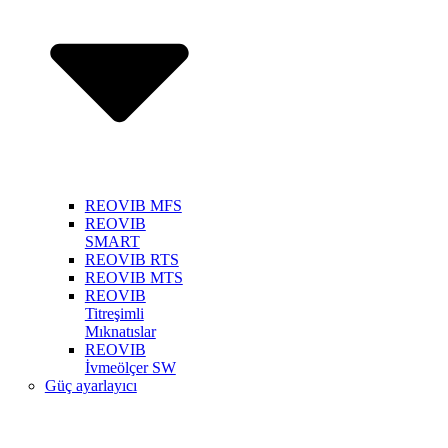
REOVIB MFS
REOVIB
SMART
REOVIB RTS
REOVIB MTS
REOVIB
Titreşimli
Mıknatıslar
REOVIB
İvmeölçer SW
Güç ayarlayıcı