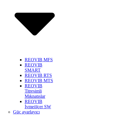
REOVIB MFS
REOVIB
SMART
REOVIB RTS
REOVIB MTS
REOVIB
Titreşimli
Mıknatıslar
REOVIB
İvmeölçer SW
Güç ayarlayıcı