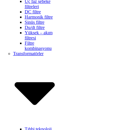
Üç faz şebeke
filtreleri
DC filtre
Harmonik filtre
Sinüs filtre
Du/dt filtre
Yüksek – akım
filtresi
Filtre
kombinasyonu
Transformatörler
Tıbbi teknoloji