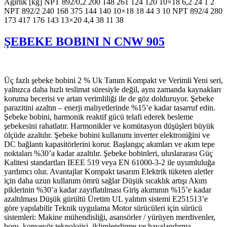
Ağırlık [kg] NPT 892/0,2 200 148 261 124 120 10×18 6,2 24 1 2
NPT 892/2 240 168 375 144 140 10×18 18 44 3 10 NPT 892/4 280
173 417 176 143 13×20 4,4 38 11 38
ŞEBEKE BOBINI N CNW 905
Üç fazlı şebeke bobini 2 % Uk Tanım Kompakt ve Verimli Yeni seri,
yalnızca daha hızlı teslimat süresiyle değil, aynı zamanda kaynakları
koruma becerisi ve artan verimliliği ile de göz dolduruyor. Şebeke
parazitini azaltın – enerji maliyetlerinde %15’e kadar tasarruf edin.
Şebeke bobini, harmonik reaktif gücü telafi ederek besleme
şebekesini rahatlatır. Harmonikler ve komütasyon düşüşleri büyük
ölçüde azaltılır. Şebeke bobini kullanımı inverter elektroniğini ve
DC bağlantı kapasitörlerini korur. Başlangıç akımları ve akım tepe
noktaları %30’a kadar azaltılır. Şebeke bobinleri, uluslararası Güç
Kalitesi standartları IEEE 519 veya EN 61000-3-2 ile uyumluluğa
yardımcı olur. Avantajlar Kompakt tasarım Elektrik tüketen aletler
için daha uzun kullanım ömrü sağlar Düşük sıcaklık artışı Akım
piklerinin %30’a kadar zayıflatılması Giriş akımının %15’e kadar
azaltılması Düşük gürültü Üretim UL yalıtım sistemi E251513’e
göre yapılabilir Teknik uygulama Motor sürücüleri için sürücü
sistemleri: Makine mühendisliği, asansörler / yürüyen merdivenler,
boru, konveyör teknolojisi, iklimlendirme ve havalandırma