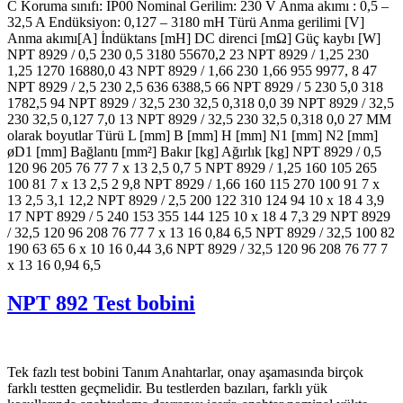
C Koruma sınıfı: IP00 Nominal Gerilim: 230 V Anma akımı : 0,5 –
32,5 A Endüksiyon: 0,127 – 3180 mH Türü Anma gerilimi [V]
Anma akımı[A] İndüktans [mH] DC direnci [mΩ] Güç kaybı [W]
NPT 8929 / 0,5 230 0,5 3180 55670,2 23 NPT 8929 / 1,25 230
1,25 1270 16880,0 43 NPT 8929 / 1,66 230 1,66 955 9977, 8 47
NPT 8929 / 2,5 230 2,5 636 6388,5 66 NPT 8929 / 5 230 5,0 318
1782,5 94 NPT 8929 / 32,5 230 32,5 0,318 0,0 39 NPT 8929 / 32,5
230 32,5 0,127 7,0 13 NPT 8929 / 32,5 230 32,5 0,318 0,0 27 MM
olarak boyutlar Türü L [mm] B [mm] H [mm] N1 [mm] N2 [mm]
øD1 [mm] Bağlantı [mm²] Bakır [kg] Ağırlık [kg] NPT 8929 / 0,5
120 96 205 76 77 7 x 13 2,5 0,7 5 NPT 8929 / 1,25 160 105 265
100 81 7 x 13 2,5 2 9,8 NPT 8929 / 1,66 160 115 270 100 91 7 x
13 2,5 3,1 12,2 NPT 8929 / 2,5 200 122 310 124 94 10 x 18 4 3,9
17 NPT 8929 / 5 240 153 355 144 125 10 x 18 4 7,3 29 NPT 8929
/ 32,5 120 96 208 76 77 7 x 13 16 0,84 6,5 NPT 8929 / 32,5 100 82
190 63 65 6 x 10 16 0,44 3,6 NPT 8929 / 32,5 120 96 208 76 77 7
x 13 16 0,94 6,5
NPT 892 Test bobini
Tek fazlı test bobini Tanım Anahtarlar, onay aşamasında birçok
farklı testten geçmelidir. Bu testlerden bazıları, farklı yük