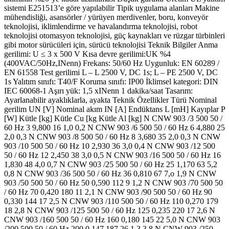
sistemi E251513’e göre yapılabilir Tipik uygulama alanları Makine
mühendisliği, asansörler / yürüyen merdivenler, boru, konveyör
teknolojisi, iklimlendirme ve havalandırma teknolojisi, robot
teknolojisi otomasyon teknolojisi, güç kaynakları ve rüzgar türbinleri
gibi motor sürücüleri için, sürücü teknolojisi Teknik Bilgiler Anma
gerilimi: U ≤ 3 x 500 V Kısa devre gerilimi:UK %4
(400VAC/50Hz,INenn) Frekans: 50/60 Hz Uygunluk: EN 60289 /
EN 61558 Test gerilimi L – L 2500 V, DC 1s; L – PE 2500 V, DC
1s Yalıtım sınıfı: T40/F Koruma sınıfı: IP00 İklimsel kategori: DIN
IEC 60068-1 Aşırı yük: 1,5 xINenn 1 dakika/saat Tasarım:
Ayarlanabilir ayaklıklarla, ayakta Teknik Özellikler Türü Nominal
gerilim UN [V] Nominal akım IN [A] Endüktans L [mH] Kayıplar P
[W] Kütle [kg] Kütle Cu [kg Kütle Al [kg] N CNW 903 /3 500 50 /
60 Hz 3 9,800 16 1,0 0,2 N CNW 903 /6 500 50 / 60 Hz 6 4,880 25
2,0 0,3 N CNW 903 /8 500 50 / 60 Hz 8 3,680 35 2,0 0,3 N CNW
903 /10 500 50 / 60 Hz 10 2,930 36 3,0 0,4 N CNW 903 /12 500
50 / 60 Hz 12 2,450 38 3,0 0,5 N CNW 903 /16 500 50 / 60 Hz 16
1,830 48 4,0 0,7 N CNW 903 /25 500 50 / 60 Hz 25 1,170 63 5,2
0,8 N CNW 903 /36 500 50 / 60 Hz 36 0,810 67 7,o 1,9 N CNW
903 /50 500 50 / 60 Hz 50 0,590 112 9 1,2 N CNW 903 /70 500 50
/ 60 Hz 70 0,420 180 11 2,1 N CNW 903 /90 500 50 / 60 Hz 90
0,330 144 17 2,5 N CNW 903 /110 500 50 / 60 Hz 110 0,270 179
18 2,8 N CNW 903 /125 500 50 / 60 Hz 125 0,235 220 17 2,6 N
CNW 903 /160 500 50 / 60 Hz 160 0,180 145 22 5,0 N CNW 903
/200 500 50 / 60 Hz 200 0,147 187 26 1,3 3,8 N CNW 903 /250