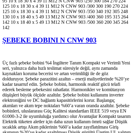
95 10 x 18 30 x 4 39 11 M12 N CNW 903 /250 300 184 270 224
125 10 x 18 30 x 4 39 11 M12 N CNW 903 /300 300 190 270 224
125 10 x 18 30 x 4 39 11 M12 N CNW 903 /350 340 192 305 248
130 10 x 18 40 x 5 49 13 M12 N CNW 903 /400 360 195 315 264
142 10 x 18 40 x 5 49 13 M12 N CNW 903 /500 360 200 345 264
142
ŞEBEKE BOBINI N CNW 903
Üç fazlı şebeke bobini %4 İngiltere Tanım Kompakt ve Verimli Yeni
seri, yalnızca daha hızlı teslimat süresiyle değil, aynı zamanda
kaynakları koruma becerisi ve artan verimliliği ile de göz
dolduruyor. Şebeke parazitini azaltın – enerji maliyetlerinde %20’ye
kadar tasarruf edin. Şebeke bobini, harmonik reaktif gücü telafi
ederek besleme şebekesini rahatlatır. Harmonikler ve komütasyon
düşüşleri büyük ölçüde azaltılır. Şebeke bobini kullanımı inverter
elektroniğini ve DC bağlantı kapasitörlerini korur. Başlangıç
akımları ve akım tepe noktaları %60’a varan oranda azaltılır. Şebeke
bobinleri, uluslararası Güç Kalitesi standartları IEEE 519 veya EN
61000-3-2 ile uyumluluğa yardımcı olur Avantajlar Kompakt tasarım
Elektrik tüketen aletler için daha uzun kullanım ömrü sağlar Düşük
sıcaklık artışı Akım piklerinin %60’a kadar zayıflatılması Giriş
akımının %20’ye kadar azaltılması Düşük gürültü Üretim UL yalıtım