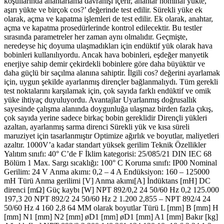
koşullarında anahtarlama davranışı içerir, anahtar nominal yükte,
aşırı yükte ve birçok cos?’ değerinde test edilir. Sürekli yüke ek
olarak, açma ve kapatma işlemleri de test edilir. Ek olarak, anahtar,
açma ve kapatma prosedürlerinde kontrol edilecektir. Bu testler
sırasında parametreler her zaman aynı olmalıdır. Geçmişte,
neredeyse hiç doyuma ulaşmadıkları için endüktif yük olarak hava
bobinleri kullanılıyordu. Ancak hava bobinleri, eşdeğer manyetik
enerjiye sahip demir çekirdekli bobinlere göre daha büyüktür ve
daha güçlü bir saçılma alanına sahiptir. İlgili cos? değerini ayarlamak
için, uygun şekilde ayarlanmış dirençler bağlanmalıydı. Tüm gerekli
test noktalarını karşılamak için, çok sayıda farklı endüktif ve omik
yüke ihtiyaç duyuluyordu. Avantajlar Uyarlanmış doğrusallık
sayesinde çalışma alanında doygunluğa ulaşmaz birden fazla çıkış,
çok sayıda yerine sadece birkaç bobin gereklidir Dirençli yükleri
azaltan, ayarlanmış sarma direnci Sürekli yük ve kısa süreli
maruziyet için tasarlanmıştır Optimize ağırlık ve boyutlar, maliyetleri
azaltır. 1000V’a kadar standart yüksek gerilim Teknik Özellikler
Yalıtım sınıfı: 40° C’de F İklim kategorisi: 25/085/21 DIN IEC 68
Bölüm 1 Max. Sargı sıcaklığı: 100° C Koruma sınıfı: IP00 Nominal
Gerilim: 24 V Anma akımı: 0,2 – 4 A Endüksiyon: 160 – 125000
mH Türü Anma gerilimi [V] Anma akımı[A] İndüktans [mH] DC
direnci [mΩ] Güç kaybı [W] NPT 892/0,2 24 50/60 Hz 0,2 125.000
197,3 20 NPT 892/2 24 50/60 Hz 2 1.200 2,855 – NPT 892/4 24
50/60 Hz 4 160 2,8 64 MM olarak boyutlar Türü L [mm] B [mm] H
[mm] N1 [mm] N2 [mm] øD1 [mm] øD1 [mm] A1 [mm] Bakır [kg]