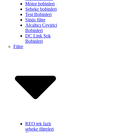
Motor bobinleri
Şebeke bobinleri
Test Bobinleri
Sinüs filtre
Alçaltıcı Çevirici
Bobinleri
DC Link Şok
Bobinleri
Filtre
REO tek fazlı
şebeke filtreleri