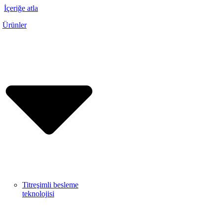
İçeriğe atla
Ürünler
Titreşimli besleme
teknolojisi