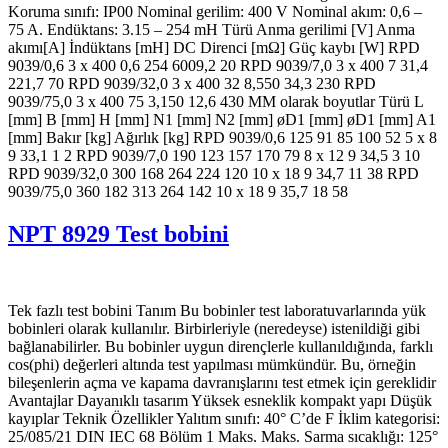
Koruma sınıfı: IP00 Nominal gerilim: 400 V Nominal akım: 0,6 –
75 A. Endüktans: 3.15 – 254 mH Türü Anma gerilimi [V] Anma
akımı[A] İndüktans [mH] DC Direnci [mΩ] Güç kaybı [W] RPD
9039/0,6 3 x 400 0,6 254 6009,2 20 RPD 9039/7,0 3 x 400 7 31,4
221,7 70 RPD 9039/32,0 3 x 400 32 8,550 34,3 230 RPD
9039/75,0 3 x 400 75 3,150 12,6 430 MM olarak boyutlar Türü L
[mm] B [mm] H [mm] N1 [mm] N2 [mm] øD1 [mm] øD1 [mm] A1
[mm] Bakır [kg] Ağırlık [kg] RPD 9039/0,6 125 91 85 100 52 5 x 8
9 33,1 1 2 RPD 9039/7,0 190 123 157 170 79 8 x 12 9 34,5 3 10
RPD 9039/32,0 300 168 264 224 120 10 x 18 9 34,7 11 38 RPD
9039/75,0 360 182 313 264 142 10 x 18 9 35,7 18 58
NPT 8929 Test bobini
Tek fazlı test bobini Tanım Bu bobinler test laboratuvarlarında yük
bobinleri olarak kullanılır. Birbirleriyle (neredeyse) istenildiği gibi
bağlanabilirler. Bu bobinler uygun dirençlerle kullanıldığında, farklı
cos(phi) değerleri altında test yapılması mümkündür. Bu, örneğin
bileşenlerin açma ve kapama davranışlarını test etmek için gereklidir
Avantajlar Dayanıklı tasarım Yüksek esneklik kompakt yapı Düşük
kayıplar Teknik Özellikler Yalıtım sınıfı: 40° C’de F İklim kategorisi:
25/085/21 DIN IEC 68 Bölüm 1 Maks. Maks. Sarma sıcaklığı: 125°