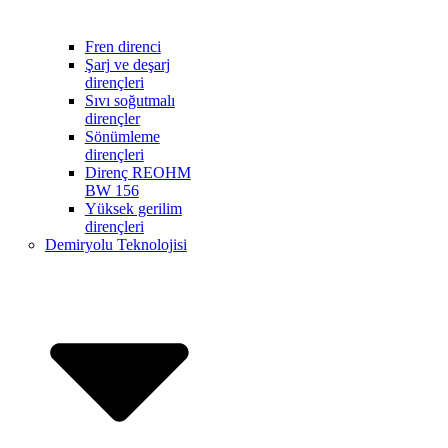
Fren direnci
Şarj ve deşarj
dirençleri
Sıvı soğutmalı
dirençler
Sönümleme
dirençleri
Direnç REOHM
BW 156
Yüksek gerilim
dirençleri
Demiryolu Teknolojisi