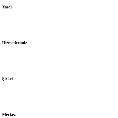
Yasal
Künye
Gizlilik Bildirimi
Satış ve Teslimat Koşulları
Hizmetlerimiz
Sektörler
Ürünler
Teknolojiler
Şirket
Hakkımızda
Sürdürülebilirlik
Kariyer
Merkez