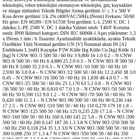
teknolojisi, robot teknolojisi otomasyon teknolojisi, güç kaynakları
ve rüzgar türbinleri Teknik Bilgiler Anma gerilimi: U ≤ 3 x 500 V
Kısa devre gerilimi: Uk 2% (400VAC/50Hz,INenn) Frekans: 50/60
Hz göre: EN 60289 / EN 61558 Test gerilimi: L-L 2500 V, DC 1
dakika; L-PE 2500 V, DC 1 dakika Yalıtım sınıfı: T40/F Koruma
sınıfı: IP00 İklimsel kategori: DIN IEC 60068-1 Aşırı yüklenme: 1,5
x INenn 1 min / h Tasarım: Ayarlanabilir ayaklıklarla, ayakta Teknik
Özellikler Türü Nominal gerilim UN [V] Nominal akım IN [A]
Endüktans L [mH] Kayıplar P [W Kütle [kg Kütle Cu [kg] Kütle Al
[kg] N CNW 903 /3 500 50 / 60 Hz 3 9,800 16 1.0 0.2 – N CNW
903 /6 500 50 / 60 Hz 6 4,880 25 2.0 0.3 – N CNW 903 /8 500 50 /
60 Hz 8 3,680 35 2.0 0.3 – N CNW 903 /10 500 50 / 60 Hz 10
2,930 36 3.0 0.4 – N CNW 903 /12 500 50 / 60 Hz 12 2,450 38 3.0
0.45 – N CNW 903 /16 500 50 / 60 Hz 16 1,830 48 4.0 0.7 – N
CNW 903 /25 500 50 / 60 Hz 25 1,170 63 5.2 0.8 – N CNW 903
/36 500 50 / 60 Hz 36 0,810 67 7.0 1.9 – N CNW 903 /50 500 50 /
60 Hz 50 0,590 112 9.0 1.2 – N CNW 903 /70 500 50 / 60 Hz 70
0,420 180 11 2.1 – N CNW 903 /90 500 50 / 60 Hz 90 0,330 144
17 2.5 – N CNW 903 /110 500 50 / 60 Hz 110 0,270 179 18 1.8 –
N CNW 903 /125 500 50 / 60 Hz 125 0,235 220 17 2.6 – N CNW
903 /160 500 50 / 60 Hz 160 0,180 145 22 5.0 – N CNW 903 /200
500 50 / 60 Hz 200 0,147 187 26 1.3 3.8 N CNW 903 /250 500 50
/ 60 Hz 250 0,118 254 35 1.3 3.0 N CNW 903 /300 500 50 / 60 Hz
300 0,098 250 37 1.3 4.7 N CNW 903 /350 500 50 / 60 Hz 350