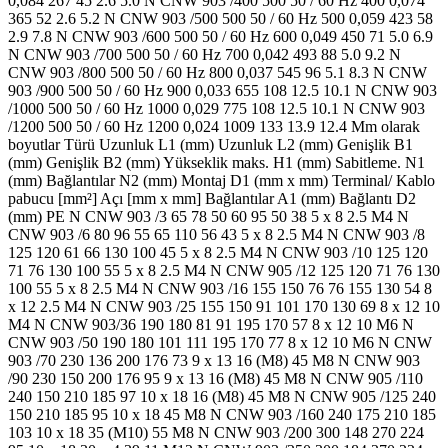
0,084 267 45 2.6 5.0 N CNW 903 /400 500 50 / 60 Hz 400 0,074
365 52 2.6 5.2 N CNW 903 /500 500 50 / 60 Hz 500 0,059 423 58
2.9 7.8 N CNW 903 /600 500 50 / 60 Hz 600 0,049 450 71 5.0 6.9
N CNW 903 /700 500 50 / 60 Hz 700 0,042 493 88 5.0 9.2 N
CNW 903 /800 500 50 / 60 Hz 800 0,037 545 96 5.1 8.3 N CNW
903 /900 500 50 / 60 Hz 900 0,033 655 108 12.5 10.1 N CNW 903
/1000 500 50 / 60 Hz 1000 0,029 775 108 12.5 10.1 N CNW 903
/1200 500 50 / 60 Hz 1200 0,024 1009 133 13.9 12.4 Mm olarak
boyutlar Türü Uzunluk L1 (mm) Uzunluk L2 (mm) Genişlik B1
(mm) Genişlik B2 (mm) Yükseklik maks. H1 (mm) Sabitleme. N1
(mm) Bağlantılar N2 (mm) Montaj D1 (mm x mm) Terminal/ Kablo
pabucu [mm²] Açı [mm x mm] Bağlantılar A1 (mm) Bağlantı D2
(mm) PE N CNW 903 /3 65 78 50 60 95 50 38 5 x 8 2.5 M4 N
CNW 903 /6 80 96 55 65 110 56 43 5 x 8 2.5 M4 N CNW 903 /8
125 120 61 66 130 100 45 5 x 8 2.5 M4 N CNW 903 /10 125 120
71 76 130 100 55 5 x 8 2.5 M4 N CNW 905 /12 125 120 71 76 130
100 55 5 x 8 2.5 M4 N CNW 903 /16 155 150 76 76 155 130 54 8
x 12 2.5 M4 N CNW 903 /25 155 150 91 101 170 130 69 8 x 12 10
M4 N CNW 903/36 190 180 81 91 195 170 57 8 x 12 10 M6 N
CNW 903 /50 190 180 101 111 195 170 77 8 x 12 10 M6 N CNW
903 /70 230 136 200 176 73 9 x 13 16 (M8) 45 M8 N CNW 903
/90 230 150 200 176 95 9 x 13 16 (M8) 45 M8 N CNW 905 /110
240 150 210 185 97 10 x 18 16 (M8) 45 M8 N CNW 905 /125 240
150 210 185 95 10 x 18 45 M8 N CNW 903 /160 240 175 210 185
103 10 x 18 35 (M10) 55 M8 N CNW 903 /200 300 148 270 224