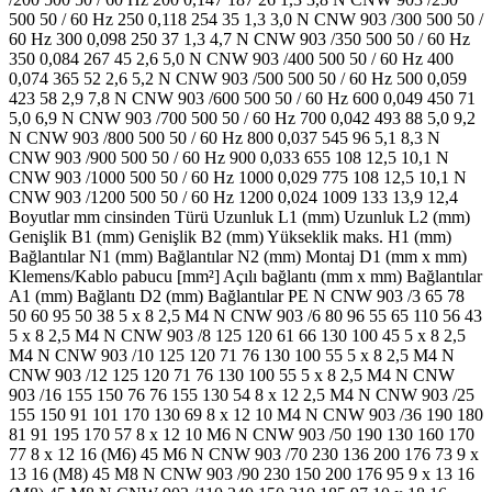
500 50 / 60 Hz 250 0,118 254 35 1,3 3,0 N CNW 903 /300 500 50 /
60 Hz 300 0,098 250 37 1,3 4,7 N CNW 903 /350 500 50 / 60 Hz
350 0,084 267 45 2,6 5,0 N CNW 903 /400 500 50 / 60 Hz 400
0,074 365 52 2,6 5,2 N CNW 903 /500 500 50 / 60 Hz 500 0,059
423 58 2,9 7,8 N CNW 903 /600 500 50 / 60 Hz 600 0,049 450 71
5,0 6,9 N CNW 903 /700 500 50 / 60 Hz 700 0,042 493 88 5,0 9,2
N CNW 903 /800 500 50 / 60 Hz 800 0,037 545 96 5,1 8,3 N
CNW 903 /900 500 50 / 60 Hz 900 0,033 655 108 12,5 10,1 N
CNW 903 /1000 500 50 / 60 Hz 1000 0,029 775 108 12,5 10,1 N
CNW 903 /1200 500 50 / 60 Hz 1200 0,024 1009 133 13,9 12,4
Boyutlar mm cinsinden Türü Uzunluk L1 (mm) Uzunluk L2 (mm)
Genişlik B1 (mm) Genişlik B2 (mm) Yükseklik maks. H1 (mm)
Bağlantılar N1 (mm) Bağlantılar N2 (mm) Montaj D1 (mm x mm)
Klemens/Kablo pabucu [mm²] Açılı bağlantı (mm x mm) Bağlantılar
A1 (mm) Bağlantı D2 (mm) Bağlantılar PE N CNW 903 /3 65 78
50 60 95 50 38 5 x 8 2,5 M4 N CNW 903 /6 80 96 55 65 110 56 43
5 x 8 2,5 M4 N CNW 903 /8 125 120 61 66 130 100 45 5 x 8 2,5
M4 N CNW 903 /10 125 120 71 76 130 100 55 5 x 8 2,5 M4 N
CNW 903 /12 125 120 71 76 130 100 55 5 x 8 2,5 M4 N CNW
903 /16 155 150 76 76 155 130 54 8 x 12 2,5 M4 N CNW 903 /25
155 150 91 101 170 130 69 8 x 12 10 M4 N CNW 903 /36 190 180
81 91 195 170 57 8 x 12 10 M6 N CNW 903 /50 190 130 160 170
77 8 x 12 16 (M6) 45 M6 N CNW 903 /70 230 136 200 176 73 9 x
13 16 (M8) 45 M8 N CNW 903 /90 230 150 200 176 95 9 x 13 16