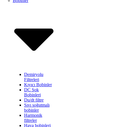
Bobinler
Demiryolu
Filtreleri
Kıyıcı Bobinler
DC Şok
Bobinleri
Du/dt filtre
Sıvı soğutmalı
bobinler
Harmonik
filtreler
Hava bobinleri