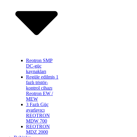
Reotron SMP
DC-güç
kaynakları
Regüle edilmiş 1
fazlı tristör-
kontrol cihazı
Reotron EW /
MEW
3 Fazlı Güç
ayarlayıcı
REOTRON
MDW 700
REOTRON
MDZ 2000