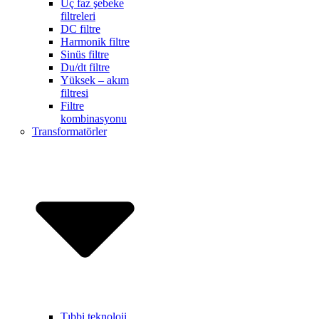
Üç faz şebeke
filtreleri
DC filtre
Harmonik filtre
Sinüs filtre
Du/dt filtre
Yüksek – akım
filtresi
Filtre
kombinasyonu
Transformatörler
Tıbbi teknoloji