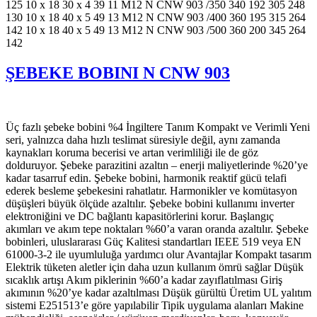
125 10 x 18 30 x 4 39 11 M12 N CNW 903 /350 340 192 305 248
130 10 x 18 40 x 5 49 13 M12 N CNW 903 /400 360 195 315 264
142 10 x 18 40 x 5 49 13 M12 N CNW 903 /500 360 200 345 264
142
ŞEBEKE BOBINI N CNW 903
Üç fazlı şebeke bobini %4 İngiltere Tanım Kompakt ve Verimli Yeni
seri, yalnızca daha hızlı teslimat süresiyle değil, aynı zamanda
kaynakları koruma becerisi ve artan verimliliği ile de göz
dolduruyor. Şebeke parazitini azaltın – enerji maliyetlerinde %20’ye
kadar tasarruf edin. Şebeke bobini, harmonik reaktif gücü telafi
ederek besleme şebekesini rahatlatır. Harmonikler ve komütasyon
düşüşleri büyük ölçüde azaltılır. Şebeke bobini kullanımı inverter
elektroniğini ve DC bağlantı kapasitörlerini korur. Başlangıç
akımları ve akım tepe noktaları %60’a varan oranda azaltılır. Şebeke
bobinleri, uluslararası Güç Kalitesi standartları IEEE 519 veya EN
61000-3-2 ile uyumluluğa yardımcı olur Avantajlar Kompakt tasarım
Elektrik tüketen aletler için daha uzun kullanım ömrü sağlar Düşük
sıcaklık artışı Akım piklerinin %60’a kadar zayıflatılması Giriş
akımının %20’ye kadar azaltılması Düşük gürültü Üretim UL yalıtım
sistemi E251513’e göre yapılabilir Tipik uygulama alanları Makine