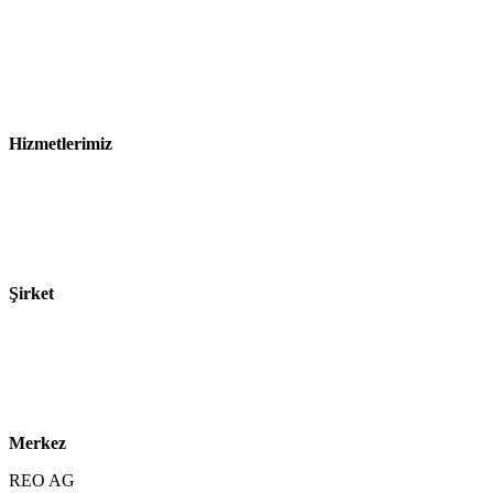
Künye
Gizlilik Bildirimi
Satış ve Teslimat Koşulları
Hizmetlerimiz
Sektörler
Ürünler
Teknolojiler
Şirket
Hakkımızda
Sürdürülebilirlik
Kariyer
Merkez
REO AG