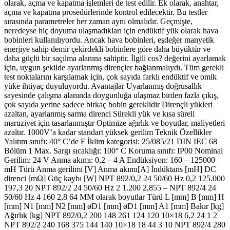
olarak, açma ve kapatma işlemleri de test edilir. Ek olarak, anahtar,
açma ve kapatma prosedürlerinde kontrol edilecektir. Bu testler
sırasında parametreler her zaman aynı olmalıdır. Geçmişte,
neredeyse hiç doyuma ulaşmadıkları için endüktif yük olarak hava
bobinleri kullanılıyordu. Ancak hava bobinleri, eşdeğer manyetik
enerjiye sahip demir çekirdekli bobinlere göre daha büyüktür ve
daha güçlü bir saçılma alanına sahiptir. İlgili cos? değerini ayarlamak
için, uygun şekilde ayarlanmış dirençler bağlanmalıydı. Tüm gerekli
test noktalarını karşılamak için, çok sayıda farklı endüktif ve omik
yüke ihtiyaç duyuluyordu. Avantajlar Uyarlanmış doğrusallık
sayesinde çalışma alanında doygunluğa ulaşmaz birden fazla çıkış,
çok sayıda yerine sadece birkaç bobin gereklidir Dirençli yükleri
azaltan, ayarlanmış sarma direnci Sürekli yük ve kısa süreli
maruziyet için tasarlanmıştır Optimize ağırlık ve boyutlar, maliyetleri
azaltır. 1000V’a kadar standart yüksek gerilim Teknik Özellikler
Yalıtım sınıfı: 40° C’de F İklim kategorisi: 25/085/21 DIN IEC 68
Bölüm 1 Max. Sargı sıcaklığı: 100° C Koruma sınıfı: IP00 Nominal
Gerilim: 24 V Anma akımı: 0,2 – 4 A Endüksiyon: 160 – 125000
mH Türü Anma gerilimi [V] Anma akımı[A] İndüktans [mH] DC
direnci [mΩ] Güç kaybı [W] NPT 892/0,2 24 50/60 Hz 0,2 125.000
197,3 20 NPT 892/2 24 50/60 Hz 2 1.200 2,855 – NPT 892/4 24
50/60 Hz 4 160 2,8 64 MM olarak boyutlar Türü L [mm] B [mm] H
[mm] N1 [mm] N2 [mm] øD1 [mm] øD1 [mm] A1 [mm] Bakır [kg]
Ağırlık [kg] NPT 892/0,2 200 148 261 124 120 10×18 6,2 24 1 2
NPT 892/2 240 168 375 144 140 10×18 18 44 3 10 NPT 892/4 280