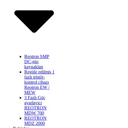
Reotron SMP
DC-güç
kaynakları
Regüle edilmiş 1
fazlı tristör-
kontrol cihazı
Reotron EW /
MEW
3 Fazlı Güç
ayarlayıcı
REOTRON
MDW 700
REOTRON
MDZ 2000