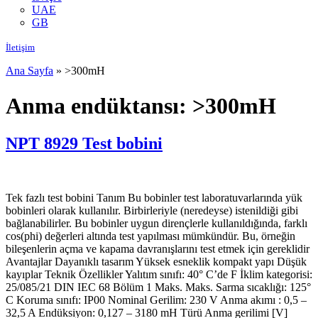
UAE
GB
İletişim
Ana Sayfa
»
>300mH
Anma endüktansı:
>300mH
NPT 8929 Test bobini
Tek fazlı test bobini Tanım Bu bobinler test laboratuvarlarında yük
bobinleri olarak kullanılır. Birbirleriyle (neredeyse) istenildiği gibi
bağlanabilirler. Bu bobinler uygun dirençlerle kullanıldığında, farklı
cos(phi) değerleri altında test yapılması mümkündür. Bu, örneğin
bileşenlerin açma ve kapama davranışlarını test etmek için gereklidir
Avantajlar Dayanıklı tasarım Yüksek esneklik kompakt yapı Düşük
kayıplar Teknik Özellikler Yalıtım sınıfı: 40° C’de F İklim kategorisi:
25/085/21 DIN IEC 68 Bölüm 1 Maks. Maks. Sarma sıcaklığı: 125°
C Koruma sınıfı: IP00 Nominal Gerilim: 230 V Anma akımı : 0,5 –
32,5 A Endüksiyon: 0,127 – 3180 mH Türü Anma gerilimi [V]