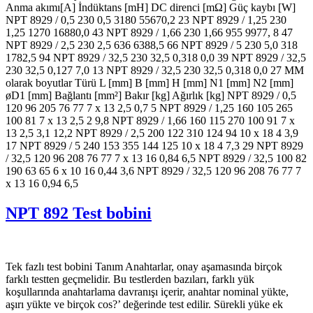
Anma akımı[A] İndüktans [mH] DC direnci [mΩ] Güç kaybı [W]
NPT 8929 / 0,5 230 0,5 3180 55670,2 23 NPT 8929 / 1,25 230
1,25 1270 16880,0 43 NPT 8929 / 1,66 230 1,66 955 9977, 8 47
NPT 8929 / 2,5 230 2,5 636 6388,5 66 NPT 8929 / 5 230 5,0 318
1782,5 94 NPT 8929 / 32,5 230 32,5 0,318 0,0 39 NPT 8929 / 32,5
230 32,5 0,127 7,0 13 NPT 8929 / 32,5 230 32,5 0,318 0,0 27 MM
olarak boyutlar Türü L [mm] B [mm] H [mm] N1 [mm] N2 [mm]
øD1 [mm] Bağlantı [mm²] Bakır [kg] Ağırlık [kg] NPT 8929 / 0,5
120 96 205 76 77 7 x 13 2,5 0,7 5 NPT 8929 / 1,25 160 105 265
100 81 7 x 13 2,5 2 9,8 NPT 8929 / 1,66 160 115 270 100 91 7 x
13 2,5 3,1 12,2 NPT 8929 / 2,5 200 122 310 124 94 10 x 18 4 3,9
17 NPT 8929 / 5 240 153 355 144 125 10 x 18 4 7,3 29 NPT 8929
/ 32,5 120 96 208 76 77 7 x 13 16 0,84 6,5 NPT 8929 / 32,5 100 82
190 63 65 6 x 10 16 0,44 3,6 NPT 8929 / 32,5 120 96 208 76 77 7
x 13 16 0,94 6,5
NPT 892 Test bobini
Tek fazlı test bobini Tanım Anahtarlar, onay aşamasında birçok
farklı testten geçmelidir. Bu testlerden bazıları, farklı yük
koşullarında anahtarlama davranışı içerir, anahtar nominal yükte,
aşırı yükte ve birçok cos?’ değerinde test edilir. Sürekli yüke ek