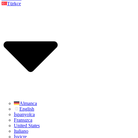
Türkçe
Almanca
English
İspanyolca
Fransızca
United States
Italiano
İsviçre