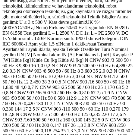
mühendisliği, asansörler / yürüyen merdivenler, boru, konveyör
teknolojisi, iklimlendirme ve havalandırma teknolojisi, robot
teknolojisi otomasyon teknolojisi, güç kaynakları ve rüzgar türbinleri
gibi motor sürücüleri için, sürücü teknolojisi Teknik Bilgiler Anma
gerilimi: U ≤ 3 x 500 V Kısa devre gerilimi:UK %4
(400VAC/50Hz,INenn) Frekans: 50/60 Hz Uygunluk: EN 60289 /
EN 61558 Test gerilimi L – L 2500 V, DC 1s; L – PE 2500 V, DC
1s Yalıtım sınıfı: T40/F Koruma sınıfı: IP00 İklimsel kategori: DIN
IEC 60068-1 Aşırı yük: 1,5 xINenn 1 dakika/saat Tasarım:
Ayarlanabilir ayaklıklarla, ayakta Teknik Özellikler Türü Nominal
gerilim UN [V] Nominal akım IN [A] Endüktans L [mH] Kayıplar P
[W] Kütle [kg] Kütle Cu [kg Kütle Al [kg] N CNW 903 /3 500 50 /
60 Hz 3 9,800 16 1,0 0,2 N CNW 903 /6 500 50 / 60 Hz 6 4,880 25
2,0 0,3 N CNW 903 /8 500 50 / 60 Hz 8 3,680 35 2,0 0,3 N CNW
903 /10 500 50 / 60 Hz 10 2,930 36 3,0 0,4 N CNW 903 /12 500
50 / 60 Hz 12 2,450 38 3,0 0,5 N CNW 903 /16 500 50 / 60 Hz 16
1,830 48 4,0 0,7 N CNW 903 /25 500 50 / 60 Hz 25 1,170 63 5,2
0,8 N CNW 903 /36 500 50 / 60 Hz 36 0,810 67 7,o 1,9 N CNW
903 /50 500 50 / 60 Hz 50 0,590 112 9 1,2 N CNW 903 /70 500 50
/ 60 Hz 70 0,420 180 11 2,1 N CNW 903 /90 500 50 / 60 Hz 90
0,330 144 17 2,5 N CNW 903 /110 500 50 / 60 Hz 110 0,270 179
18 2,8 N CNW 903 /125 500 50 / 60 Hz 125 0,235 220 17 2,6 N
CNW 903 /160 500 50 / 60 Hz 160 0,180 145 22 5,0 N CNW 903
/200 500 50 / 60 Hz 200 0,147 187 26 1,3 3,8 N CNW 903 /250
500 50 / 60 Hz 250 0,118 254 35 1,3 3,0 N CNW 903 /300 500 50 /