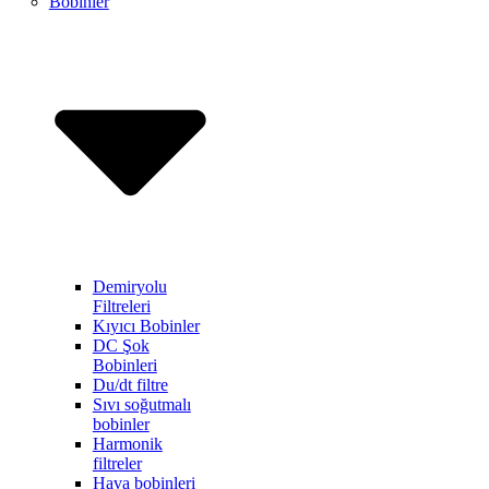
Bobinler
Demiryolu
Filtreleri
Kıyıcı Bobinler
DC Şok
Bobinleri
Du/dt filtre
Sıvı soğutmalı
bobinler
Harmonik
filtreler
Hava bobinleri