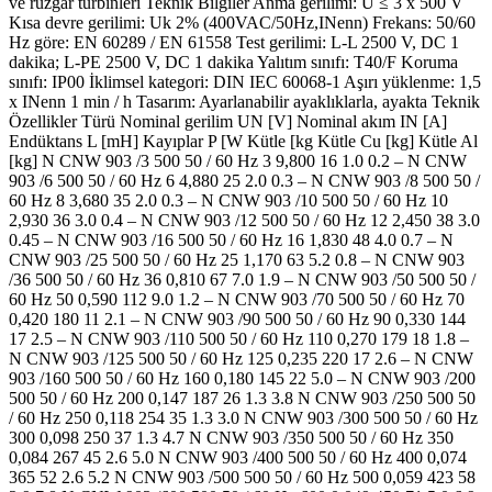
ve rüzgar türbinleri Teknik Bilgiler Anma gerilimi: U ≤ 3 x 500 V
Kısa devre gerilimi: Uk 2% (400VAC/50Hz,INenn) Frekans: 50/60
Hz göre: EN 60289 / EN 61558 Test gerilimi: L-L 2500 V, DC 1
dakika; L-PE 2500 V, DC 1 dakika Yalıtım sınıfı: T40/F Koruma
sınıfı: IP00 İklimsel kategori: DIN IEC 60068-1 Aşırı yüklenme: 1,5
x INenn 1 min / h Tasarım: Ayarlanabilir ayaklıklarla, ayakta Teknik
Özellikler Türü Nominal gerilim UN [V] Nominal akım IN [A]
Endüktans L [mH] Kayıplar P [W Kütle [kg Kütle Cu [kg] Kütle Al
[kg] N CNW 903 /3 500 50 / 60 Hz 3 9,800 16 1.0 0.2 – N CNW
903 /6 500 50 / 60 Hz 6 4,880 25 2.0 0.3 – N CNW 903 /8 500 50 /
60 Hz 8 3,680 35 2.0 0.3 – N CNW 903 /10 500 50 / 60 Hz 10
2,930 36 3.0 0.4 – N CNW 903 /12 500 50 / 60 Hz 12 2,450 38 3.0
0.45 – N CNW 903 /16 500 50 / 60 Hz 16 1,830 48 4.0 0.7 – N
CNW 903 /25 500 50 / 60 Hz 25 1,170 63 5.2 0.8 – N CNW 903
/36 500 50 / 60 Hz 36 0,810 67 7.0 1.9 – N CNW 903 /50 500 50 /
60 Hz 50 0,590 112 9.0 1.2 – N CNW 903 /70 500 50 / 60 Hz 70
0,420 180 11 2.1 – N CNW 903 /90 500 50 / 60 Hz 90 0,330 144
17 2.5 – N CNW 903 /110 500 50 / 60 Hz 110 0,270 179 18 1.8 –
N CNW 903 /125 500 50 / 60 Hz 125 0,235 220 17 2.6 – N CNW
903 /160 500 50 / 60 Hz 160 0,180 145 22 5.0 – N CNW 903 /200
500 50 / 60 Hz 200 0,147 187 26 1.3 3.8 N CNW 903 /250 500 50
/ 60 Hz 250 0,118 254 35 1.3 3.0 N CNW 903 /300 500 50 / 60 Hz
300 0,098 250 37 1.3 4.7 N CNW 903 /350 500 50 / 60 Hz 350
0,084 267 45 2.6 5.0 N CNW 903 /400 500 50 / 60 Hz 400 0,074
365 52 2.6 5.2 N CNW 903 /500 500 50 / 60 Hz 500 0,059 423 58