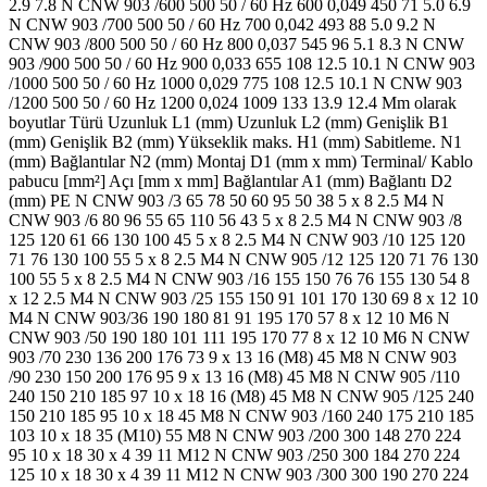
2.9 7.8 N CNW 903 /600 500 50 / 60 Hz 600 0,049 450 71 5.0 6.9
N CNW 903 /700 500 50 / 60 Hz 700 0,042 493 88 5.0 9.2 N
CNW 903 /800 500 50 / 60 Hz 800 0,037 545 96 5.1 8.3 N CNW
903 /900 500 50 / 60 Hz 900 0,033 655 108 12.5 10.1 N CNW 903
/1000 500 50 / 60 Hz 1000 0,029 775 108 12.5 10.1 N CNW 903
/1200 500 50 / 60 Hz 1200 0,024 1009 133 13.9 12.4 Mm olarak
boyutlar Türü Uzunluk L1 (mm) Uzunluk L2 (mm) Genişlik B1
(mm) Genişlik B2 (mm) Yükseklik maks. H1 (mm) Sabitleme. N1
(mm) Bağlantılar N2 (mm) Montaj D1 (mm x mm) Terminal/ Kablo
pabucu [mm²] Açı [mm x mm] Bağlantılar A1 (mm) Bağlantı D2
(mm) PE N CNW 903 /3 65 78 50 60 95 50 38 5 x 8 2.5 M4 N
CNW 903 /6 80 96 55 65 110 56 43 5 x 8 2.5 M4 N CNW 903 /8
125 120 61 66 130 100 45 5 x 8 2.5 M4 N CNW 903 /10 125 120
71 76 130 100 55 5 x 8 2.5 M4 N CNW 905 /12 125 120 71 76 130
100 55 5 x 8 2.5 M4 N CNW 903 /16 155 150 76 76 155 130 54 8
x 12 2.5 M4 N CNW 903 /25 155 150 91 101 170 130 69 8 x 12 10
M4 N CNW 903/36 190 180 81 91 195 170 57 8 x 12 10 M6 N
CNW 903 /50 190 180 101 111 195 170 77 8 x 12 10 M6 N CNW
903 /70 230 136 200 176 73 9 x 13 16 (M8) 45 M8 N CNW 903
/90 230 150 200 176 95 9 x 13 16 (M8) 45 M8 N CNW 905 /110
240 150 210 185 97 10 x 18 16 (M8) 45 M8 N CNW 905 /125 240
150 210 185 95 10 x 18 45 M8 N CNW 903 /160 240 175 210 185
103 10 x 18 35 (M10) 55 M8 N CNW 903 /200 300 148 270 224
95 10 x 18 30 x 4 39 11 M12 N CNW 903 /250 300 184 270 224
125 10 x 18 30 x 4 39 11 M12 N CNW 903 /300 300 190 270 224