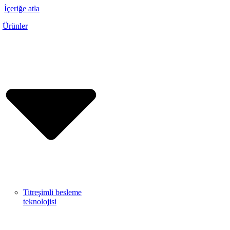
İçeriğe atla
Ürünler
Titreşimli besleme
teknolojisi