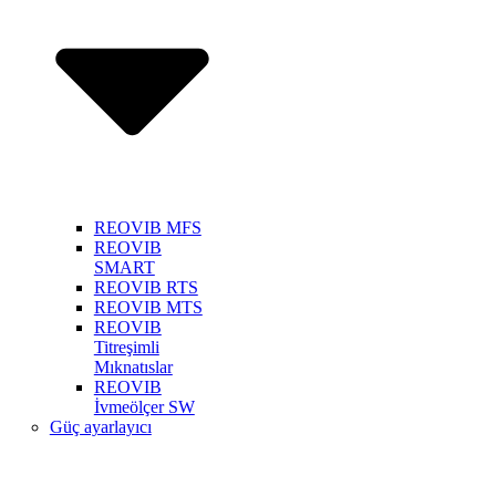
REOVIB MFS
REOVIB
SMART
REOVIB RTS
REOVIB MTS
REOVIB
Titreşimli
Mıknatıslar
REOVIB
İvmeölçer SW
Güç ayarlayıcı