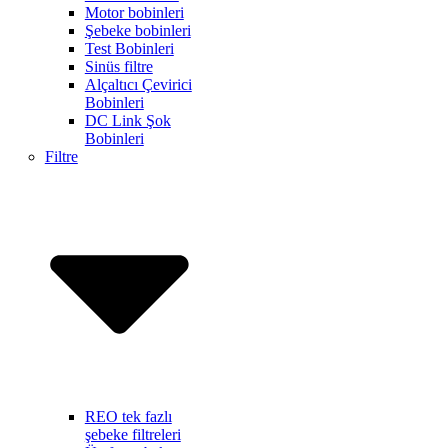
Motor bobinleri
Şebeke bobinleri
Test Bobinleri
Sinüs filtre
Alçaltıcı Çevirici
Bobinleri
DC Link Şok
Bobinleri
Filtre
REO tek fazlı
şebeke filtreleri