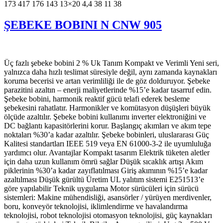
173 417 176 143 13×20 4,4 38 11 38
ŞEBEKE BOBINI N CNW 905
Üç fazlı şebeke bobini 2 % Uk Tanım Kompakt ve Verimli Yeni seri,
yalnızca daha hızlı teslimat süresiyle değil, aynı zamanda kaynakları
koruma becerisi ve artan verimliliği ile de göz dolduruyor. Şebeke
parazitini azaltın – enerji maliyetlerinde %15’e kadar tasarruf edin.
Şebeke bobini, harmonik reaktif gücü telafi ederek besleme
şebekesini rahatlatır. Harmonikler ve komütasyon düşüşleri büyük
ölçüde azaltılır. Şebeke bobini kullanımı inverter elektroniğini ve
DC bağlantı kapasitörlerini korur. Başlangıç akımları ve akım tepe
noktaları %30’a kadar azaltılır. Şebeke bobinleri, uluslararası Güç
Kalitesi standartları IEEE 519 veya EN 61000-3-2 ile uyumluluğa
yardımcı olur. Avantajlar Kompakt tasarım Elektrik tüketen aletler
için daha uzun kullanım ömrü sağlar Düşük sıcaklık artışı Akım
piklerinin %30’a kadar zayıflatılması Giriş akımının %15’e kadar
azaltılması Düşük gürültü Üretim UL yalıtım sistemi E251513’e
göre yapılabilir Teknik uygulama Motor sürücüleri için sürücü
sistemleri: Makine mühendisliği, asansörler / yürüyen merdivenler,
boru, konveyör teknolojisi, iklimlendirme ve havalandırma
teknolojisi, robot teknolojisi otomasyon teknolojisi, güç kaynakları