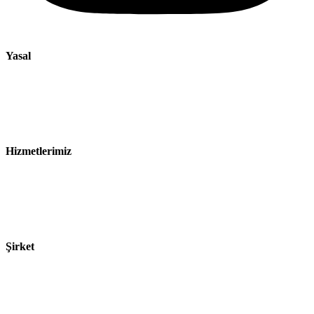
Yasal
Künye
Gizlilik Bildirimi
Satış ve Teslimat Koşulları
Hizmetlerimiz
Sektörler
Ürünler
Teknolojiler
Şirket
Hakkımızda
Sürdürülebilirlik