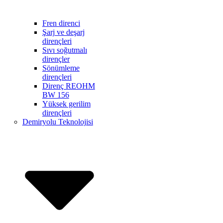
Fren direnci
Şarj ve deşarj
dirençleri
Sıvı soğutmalı
dirençler
Sönümleme
dirençleri
Direnç REOHM
BW 156
Yüksek gerilim
dirençleri
Demiryolu Teknolojisi