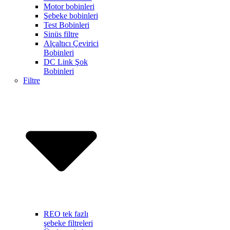
Motor bobinleri
Şebeke bobinleri
Test Bobinleri
Sinüs filtre
Alçaltıcı Çevirici
Bobinleri
DC Link Şok
Bobinleri
Filtre
REO tek fazlı
şebeke filtreleri