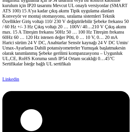
Bağımsız uygulama için IP54 tasarımı veya bir kontrol kabinine
kurulum için IP20 tasarımı Mevcut UL onaylı versiyonlar (SMART
ATS 100) 15 A’ya kadar çıkış akımı Tipik uygulama alanları
Konveyör ve montaj otomasyonu, sıralama sistemleri Teknik
Özellikler Giriş voltajı 110/ 230 V değiştirilebilir Şebeke frekansı 50
/ 60 Hz +/- 3 Hz Çıkış voltajı 20 … 100V/ 40…210 V Çıkış akımı
max. 15 A Titreşim frekansı 50Hz 50 … 100 Hz Titreşim frekansı
60Hz 60 … 120 Hz istenen değer P0ti, 0 … 10 V, 0… 20 mA
Harici sürüm 24 V DC, Anahtarlar Sensör kaynağı 24 V DC Umin/
Umax-Ayarlama Dahili potansiyometreler Yumuşak başlatmakesin
olarak tanımlanmış Şebeke gerilimi kompanzasyonu – Uygunluk
UL,CE, RoHS Koruma sınıfı IP54 Ortam sıcaklıği 0…45°C
Sertifikalar İsteğe bağlı UL sertifikalı
Linkedin