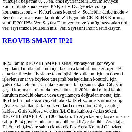
Yumuşak başlatma 0…5 sn. arası ayarlanabilir Dolum seviyesi
kontrolü/ Sıkışma devresi PNP, 24 V DC Şebeke voltajı
kompanzasyonu ✓ Kaba/hassas kontrol ✓ Seçilebilir darbe modu ✓
Sensör – Zaman aşımı kontrolü ✓ Uygunluk CE, RoHS Koruma
sınıfı IP20/ IP54 Veri Sayfası Tüm verileri ve konfigürasyonları ürün
veri sayfamızda bulabilirsiniz. Veri Sayfasını İndir Sertifikasyon
REOVIB SMART IP20
IP20 Tanım REOVIB SMART serisi, vibrasyonlu konveyör
uygulamalarında kullanım için faz açısı kontrol üniteleri içerir. Bu
cihazlar, titreşimli besleme teknolojisinde kullanım için en önemli
işlevleri sunar ve böylece titreşimli besleyicilerin kontrolü için
yüksek kaliteli bir tasarımla ekonomik bir çözüm sağlar. Cihazlar
çeşitli koruma sınıflarında mevcuttur – IP20’de bir kontrol kabini
kurulum modülü olarak veya uygulamaya doğrudan montaj için
IP54’te bir muhafaza varyantı olarak. IP54 koruma sınıfına sahip
gövde varyantları farklı versiyonlarda mevcuttur: Giriş ve çıkış
kablosu Giriş kablosu ve çıkış fişi. Giriş kablosu / çıkış soketi.
REOVIB SMART ATS 100cihazları, 15 A’ya kadar çıkış akımlarına
sahip IP 54 gövdesinde kullanılabilir ve UL’ye dahildir. Avantajlar
En önemli işlevlere sahip ekonomik Faz Açısı Kontrol Cihazları