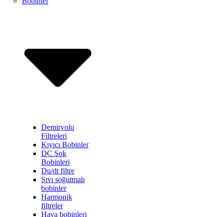
Bobinler
Demiryolu
Filtreleri
Kıyıcı Bobinler
DC Şok
Bobinleri
Du/dt filtre
Sıvı soğutmalı
bobinler
Harmonik
filtreler
Hava bobinleri