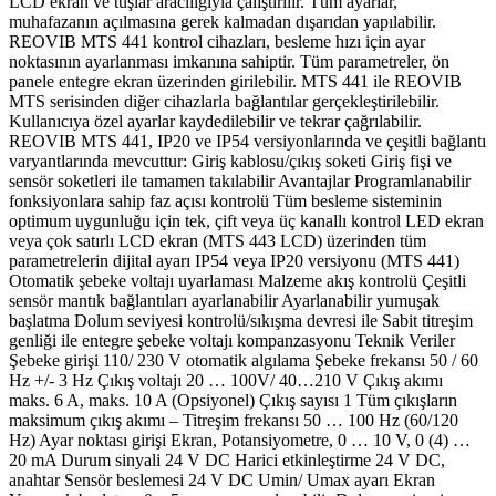
LCD ekran ve tuşlar aracılığıyla çalıştırılır. Tüm ayarlar,
muhafazanın açılmasına gerek kalmadan dışarıdan yapılabilir.
REOVIB MTS 441 kontrol cihazları, besleme hızı için ayar
noktasının ayarlanması imkanına sahiptir. Tüm parametreler, ön
panele entegre ekran üzerinden girilebilir. MTS 441 ile REOVIB
MTS serisinden diğer cihazlarla bağlantılar gerçekleştirilebilir.
Kullanıcıya özel ayarlar kaydedilebilir ve tekrar çağrılabilir.
REOVIB MTS 441, IP20 ve IP54 versiyonlarında ve çeşitli bağlantı
varyantlarında mevcuttur: Giriş kablosu/çıkış soketi Giriş fişi ve
sensör soketleri ile tamamen takılabilir Avantajlar Programlanabilir
fonksiyonlara sahip faz açısı kontrolü Tüm besleme sisteminin
optimum uygunluğu için tek, çift veya üç kanallı kontrol LED ekran
veya çok satırlı LCD ekran (MTS 443 LCD) üzerinden tüm
parametrelerin dijital ayarı IP54 veya IP20 versiyonu (MTS 441)
Otomatik şebeke voltajı uyarlaması Malzeme akış kontrolü Çeşitli
sensör mantık bağlantıları ayarlanabilir Ayarlanabilir yumuşak
başlatma Dolum seviyesi kontrolü/sıkışma devresi ile Sabit titreşim
genliği ile entegre şebeke voltajı kompanzasyonu Teknik Veriler
Şebeke girişi 110/ 230 V otomatik algılama Şebeke frekansı 50 / 60
Hz +/- 3 Hz Çıkış voltajı 20 … 100V/ 40…210 V Çıkış akımı
maks. 6 A, maks. 10 A (Opsiyonel) Çıkış sayısı 1 Tüm çıkışların
maksimum çıkış akımı – Titreşim frekansı 50 … 100 Hz (60/120
Hz) Ayar noktası girişi Ekran, Potansiyometre, 0 … 10 V, 0 (4) …
20 mA Durum sinyali 24 V DC Harici etkinleştirme 24 V DC,
anahtar Sensör beslemesi 24 V DC Umin/ Umax ayarı Ekran