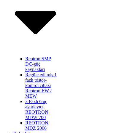
Reotron SMP
DC-güç
kaynakları
Regüle edilmiş 1
fazlı tristör-
kontrol cihazı
Reotron EW /
MEW
3 Fazlı Güç
ayarlayıcı
REOTRON
MDW 700
REOTRON
MDZ 2000