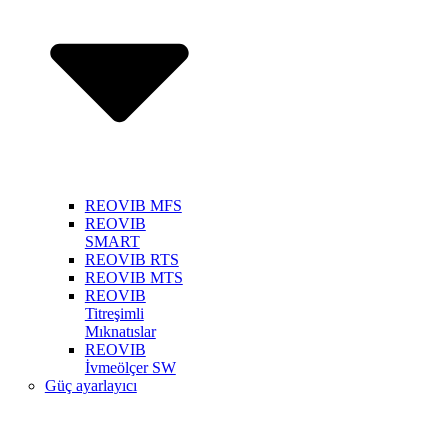
REOVIB MFS
REOVIB
SMART
REOVIB RTS
REOVIB MTS
REOVIB
Titreşimli
Mıknatıslar
REOVIB
İvmeölçer SW
Güç ayarlayıcı