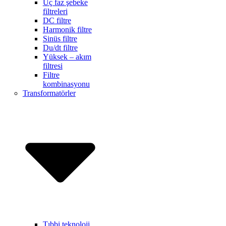
Üç faz şebeke
filtreleri
DC filtre
Harmonik filtre
Sinüs filtre
Du/dt filtre
Yüksek – akım
filtresi
Filtre
kombinasyonu
Transformatörler
Tıbbi teknoloji