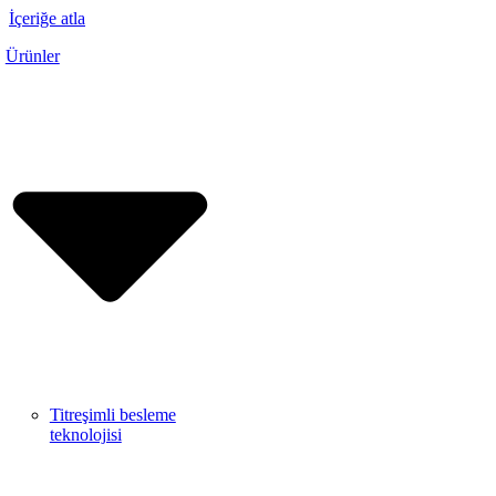
İçeriğe atla
Ürünler
Titreşimli besleme
teknolojisi