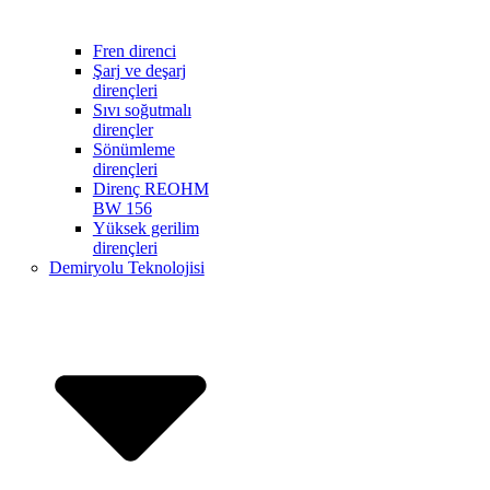
Fren direnci
Şarj ve deşarj
dirençleri
Sıvı soğutmalı
dirençler
Sönümleme
dirençleri
Direnç REOHM
BW 156
Yüksek gerilim
dirençleri
Demiryolu Teknolojisi