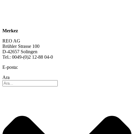
Hakkımızda
Sürdürülebilirlik
Kariyer
Merkez
REO AG
Brühler Strasse 100
D-42657 Solingen
Tel.: 0049-(0)2 12-88 04-0
E-posta:
info@reo.de
Ara