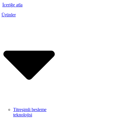
İçeriğe atla
Ürünler
Titreşimli besleme
teknolojisi