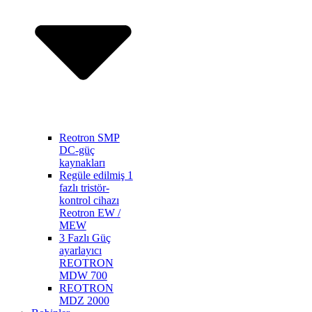
Reotron SMP
DC-güç
kaynakları
Regüle edilmiş 1
fazlı tristör-
kontrol cihazı
Reotron EW /
MEW
3 Fazlı Güç
ayarlayıcı
REOTRON
MDW 700
REOTRON
MDZ 2000