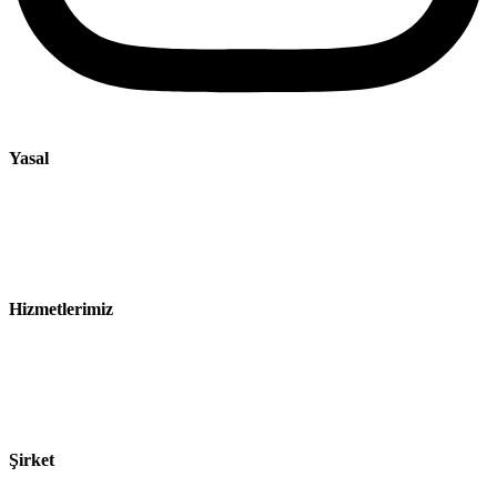
Yasal
Künye
Gizlilik Bildirimi
Satış ve Teslimat Koşulları
Hizmetlerimiz
Sektörler
Ürünler
Teknolojiler
Şirket