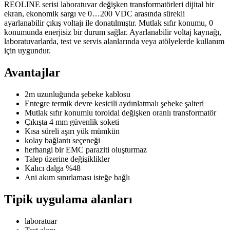
REOLINE serisi laboratuvar değişken transformatörleri dijital bir
ekran, ekonomik sargı ve 0…200 VDC arasında sürekli
ayarlanabilir çıkış voltajı ile donatılmıştır. Mutlak sıfır konumu, 0
konumunda enerjisiz bir durum sağlar. Ayarlanabilir voltaj kaynağı,
laboratuvarlarda, test ve servis alanlarında veya atölyelerde kullanım
için uygundur.
Avantajlar
2m uzunluğunda şebeke kablosu
Entegre termik devre kesicili aydınlatmalı şebeke şalteri
Mutlak sıfır konumlu toroidal değişken oranlı transformatör
Çıkışta 4 mm güvenlik soketi
Kısa süreli aşırı yük mümkün
kolay bağlantı seçeneği
herhangi bir EMC paraziti oluşturmaz
Talep üzerine değişiklikler
Kalıcı dalga %48
Ani akım sınırlaması isteğe bağlı
Tipik uygulama alanları
laboratuar