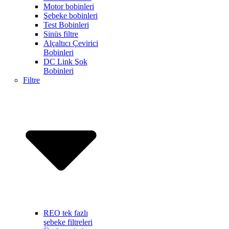
Motor bobinleri
Şebeke bobinleri
Test Bobinleri
Sinüs filtre
Alçaltıcı Çevirici
Bobinleri
DC Link Şok
Bobinleri
Filtre
REO tek fazlı
şebeke filtreleri