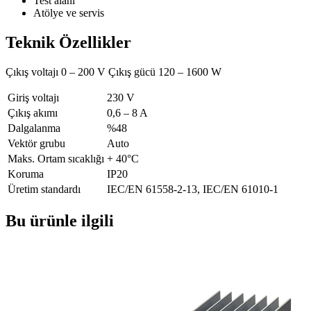
Test alanı
Atölye ve servis
Teknik Özellikler
Çıkış voltajı 0 – 200 V Çıkış gücü 120 – 1600 W
Giriş voltajı
230 V
Çıkış akımı
0,6 – 8 A
Dalgalanma
%48
Vektör grubu
Auto
Maks. Ortam sıcaklığı
+ 40°C
Koruma
IP20
Üretim standardı
IEC/EN 61558-2-13, IEC/EN 61010-1
Bu ürünle ilgili