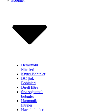
Bobinler
Demiryolu
Filtreleri
Kıyıcı Bobinler
DC Şok
Bobinleri
Du/dt filtre
Sıvı soğutmalı
bobinler
Harmonik
filtreler
Hava bobinleri