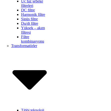
Üç faz şebeke
filtreleri
DC filtre
Harmonik filtre
Sinüs filtre
Du/dt filtre
Yüksek – akım
filtresi
Filtre
kombinasyonu
Transformatörler
Tıbbi teknoloji