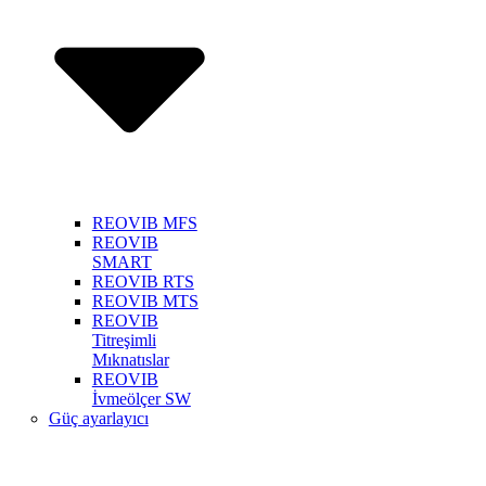
REOVIB MFS
REOVIB
SMART
REOVIB RTS
REOVIB MTS
REOVIB
Titreşimli
Mıknatıslar
REOVIB
İvmeölçer SW
Güç ayarlayıcı