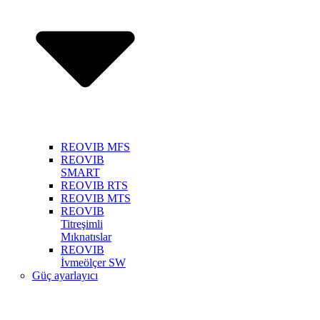
REOVIB MFS
REOVIB
SMART
REOVIB RTS
REOVIB MTS
REOVIB
Titreşimli
Mıknatıslar
REOVIB
İvmeölçer SW
Güç ayarlayıcı