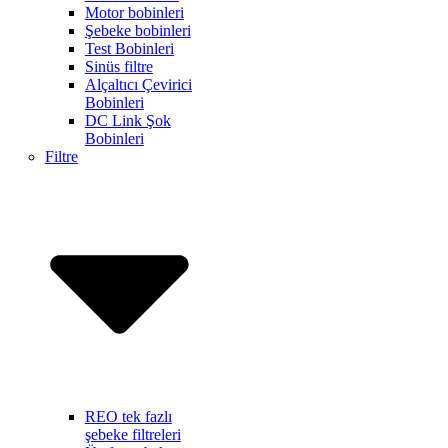
Motor bobinleri
Şebeke bobinleri
Test Bobinleri
Sinüs filtre
Alçaltıcı Çevirici
Bobinleri
DC Link Şok
Bobinleri
Filtre
REO tek fazlı
şebeke filtreleri