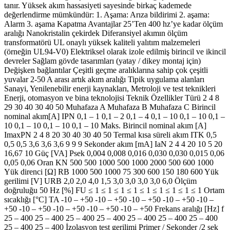
tanır. Yüksek akım hassasiyeti sayesinde birkaç kademede
değerlendirme mümkündür: 1. Aşama: Arıza bildirimi 2. aşama:
Alarm 3. aşama Kapatma Avantajlar 25’Ten 400 hz’ye kadar ölçüm
aralığı Nanokristalin çekirdek Diferansiyel akımın ölçüm
transformatörü UL onaylı yüksek kaliteli yalıtım malzemeleri
(örneğin UL94-V0) Elektriksel olarak izole edilmiş birincil ve ikincil
devreler Sağlam gövde tasarımları (yatay / dikey montaj için)
Değişken bağlantılar Çeşitli geçme aralıklarına sahip çok çeşitli
yuvalar 2-50 A arası artık akım aralığı Tipik uygulama alanları
Sanayi, Yenilenebilir enerji kaynakları, Metroloji ve test teknikleri
Enerji, otomasyon ve bina teknolojisi Teknik Özellikler Türü 2 4 8
29 30 40 30 40 50 Muhafaza A Muhafaza B Muhafaza C Birincil
nominal akım[A] IPN 0,1 – 1 0,1 – 2 0,1 – 4 0,1 – 10 0,1 – 10 0,1 –
10 0,1 – 10 0,1 – 10 0,1 – 10 Maks. Birincil nominal akım [A]
ImaxPN 2 4 8 20 30 40 30 40 50 Termal kısa süreli akım ITK 0,5
0,5 0,5 3,6 3,6 3,6 9 9 9 Sekonder akım [mA] IaN 2 4 4 20 10 5 20
16,67 10 Güç [VA] Psek 0,004 0,008 0,016 0,030 0,030 0,015 0,06
0,05 0,06 Oran KN 500 500 1000 500 1000 2000 500 600 1000
Yük direnci [Ω] RB 1000 500 1000 75 300 600 150 180 600 Yük
gerilimi [V] URB 2,0 2,0 4,0 1,5 3,0 3,0 3,0 3,0 6,0 Ölçüm
doğruluğu 50 Hz [%] FU ≤ 1 ≤ 1 ≤ 1 ≤ 1 ≤ 1 ≤ 1 ≤ 1 ≤ 1 ≤ 1 Ortam
sıcaklığı [°C] TA -10 – +50 -10 – +50 -10 – +50 -10 – +50 -10 –
+50 -10 – +50 -10 – +50 -10 – +50 -10 – +50 Frekans aralığı [Hz] f
25 – 400 25 – 400 25 – 400 25 – 400 25 – 400 25 – 400 25 – 400
25 – 400 25 – 400 İzolasyon test gerilimi Primer / Sekonder /2 sek