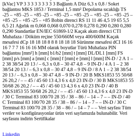
[kVac] VP 3 3 3 3 3 3 3 3 3 Bağlantı A Düz 6,3 x 0,8 / Soket
bağlantısı MKS 1853 / Terminal 1,5 mm² Depolama sıcaklığı TS
-25 – +85 -25 – +85 -25 – +85 -25 – +85 -25 – +85 -25 – +85 -25 –
+85 -25 – +85 -25 – +85 Bobin direnci RS 11 11 46 4,5 19 65 5,5
6,5 21 Ağırlık m 0,068 0,068 0,070 0,278 0,278 0,290 0,280 0,280
0,290 Standartlar EN/IEC 61869-1/2 Kaçak akım direnci CTI
Muhafaza / Döküm reçine 550/660M veya 400/600M Kaçak
mesafesi dCp 18 18 18 8 8 8 18 18 18 Sürünme mesafesi dCI 16 16
16 7 7 7 16 16 16 MM olarak boyutlar Türü Muhafaza PIN
bağlantısı [mm²] h [mm] b1/b2 [mm] t [mm] DL/DL1 [mm] FS
[mm] p/s [mm] a [mm] c [mm] f [mm] e [mm] l [mm] IN-D / 2 A 1 –
2 38 38/54 20 13 / – 6,3 x 0,8 – 30 47 4,8 – 9 IN-D / 4 A 1 – 2 38
38/54 20 13 / – 6,3 x 0,8 – 30 47 4,8 – 9 IN-D / 8 A 1 – 2 38 38/54
20 13 / – 6,3 x 0,8 – 30 47 4,8 – 9 IN-D / 20 B MKS1853 55 50/68
26 20,2 / – – 45 / 45 60 13 4,3 6 x 4,0 23 IN-D / 30 B MKS1853 55
50/68 26 20,2 / – – 45 / 45 60 13 4,3 6 x 4,0 23 IN-D / 40 B
MKS1853 55 50/68 26 20,2 / – – 45 / 45 60 13 4,3 6 x 4,0 23 IN-D
/ 30 C Terminal 83 100/70 28 35 / 38 – 86 / – 14 – 7 – – IN-D / 40
C Terminal 83 100/70 28 35 / 38 – 86 / – 14 – 7 – – IN-D / 30 C
Terminal 83 100/70 28 35 / 38 – 86 / – 14 – 7 – – Veri sayfası Tüm
veriler ve konfigürasyonlar ürün veri sayfamızda bulunabilir. Veri
sayfasını indirin Sertifikalar
Linkedin