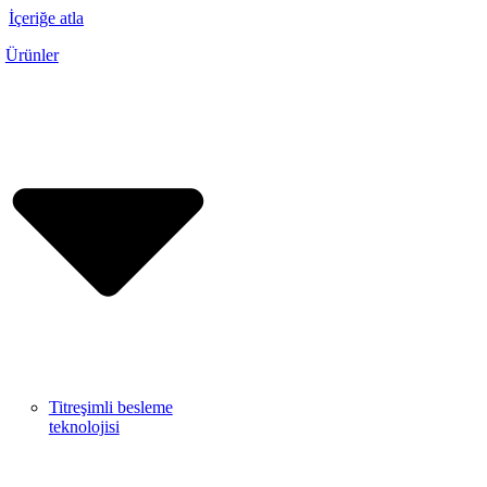
İçeriğe atla
Ürünler
Titreşimli besleme
teknolojisi