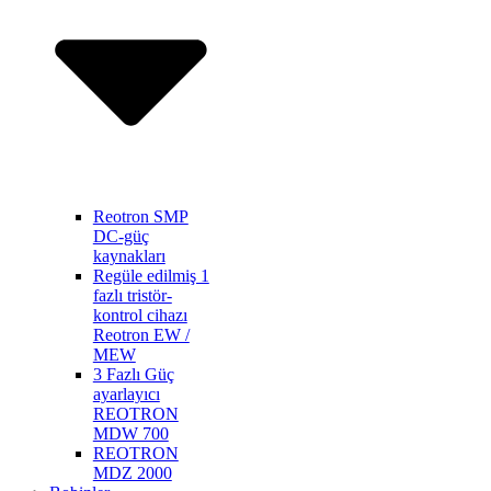
Reotron SMP
DC-güç
kaynakları
Regüle edilmiş 1
fazlı tristör-
kontrol cihazı
Reotron EW /
MEW
3 Fazlı Güç
ayarlayıcı
REOTRON
MDW 700
REOTRON
MDZ 2000