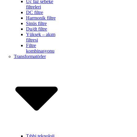
Üç faz şebeke
filtreleri
DC filtre
Harmonik filtre
Sinüs filtre
Du/dt filtre
Yüksek – akım
filtresi
Filtre
kombinasyonu
Transformatörler
Tıbbi teknoloji