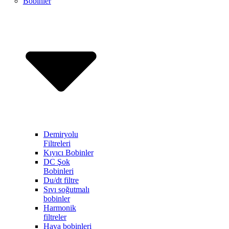
Bobinler
Demiryolu
Filtreleri
Kıyıcı Bobinler
DC Şok
Bobinleri
Du/dt filtre
Sıvı soğutmalı
bobinler
Harmonik
filtreler
Hava bobinleri