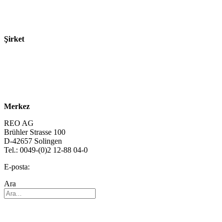
Ürünler
Teknolojiler
Şirket
Hakkımızda
Sürdürülebilirlik
Kariyer
Merkez
REO AG
Brühler Strasse 100
D-42657 Solingen
Tel.: 0049-(0)2 12-88 04-0
E-posta:
info@reo.de
Ara