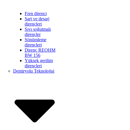
Fren direnci
Şarj ve deşarj
dirençleri
Sıvı soğutmalı
dirençler
Sönümleme
dirençleri
Direnç REOHM
BW 156
Yüksek gerilim
dirençleri
Demiryolu Teknolojisi