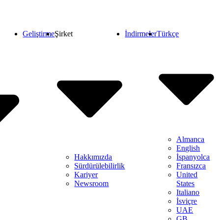
Geliştirme
Şirket
İndirmeler
Türkçe
Almanca
English
Hakkımızda
İspanyolca
Sürdürülebilirlik
Fransızca
Kariyer
United
Newsroom
States
Italiano
İsviçre
UAE
GB