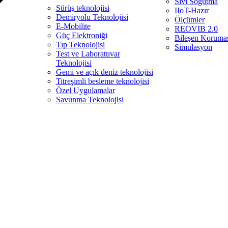
Sıvı Soğutma
Sürüş teknolojisi
IIoT-Hazır
Demiryolu Teknolojisi
Ölçümler
E-Mobilite
REOVIB 2.0
Güç Elektroniği
Bileşen Koruma
Tıp Teknolojisi
Simulasyon
Test ve Laboratuvar
Teknolojisi
Gemi ve açık deniz teknolojisi
Titreşimli besleme teknolojisi
Özel Uygulamalar
Savunma Teknolojisi