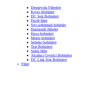
Demiryolu Filtreleri
Kıyıcı Bobinler
DC Şok Bobinleri
Du/dt filtre
Sıvı soğutmalı bobinler
Harmonik filtreler
Hava bobinleri
Motor bobinleri
Şebeke bobinleri
Test Bobinleri
Sinüs filtre
Alçaltıcı Çevirici Bobinleri
DC Link Şok Bobinleri
Filtre