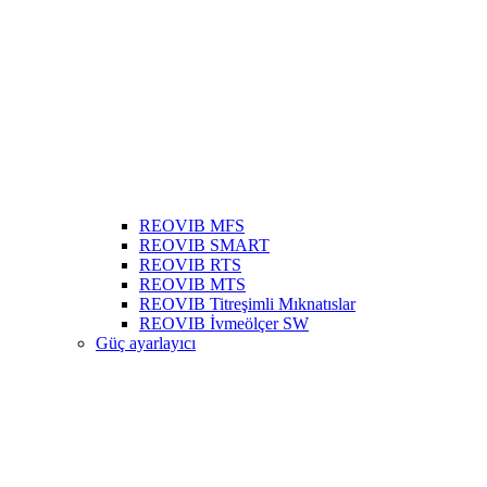
REOVIB MFS
REOVIB SMART
REOVIB RTS
REOVIB MTS
REOVIB Titreşimli Mıknatıslar
REOVIB İvmeölçer SW
Güç ayarlayıcı