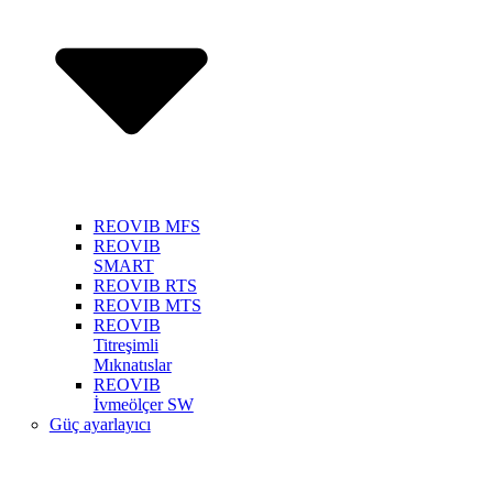
REOVIB MFS
REOVIB
SMART
REOVIB RTS
REOVIB MTS
REOVIB
Titreşimli
Mıknatıslar
REOVIB
İvmeölçer SW
Güç ayarlayıcı