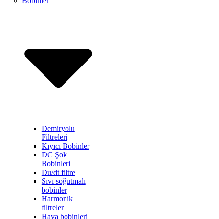
Bobinler
Demiryolu
Filtreleri
Kıyıcı Bobinler
DC Şok
Bobinleri
Du/dt filtre
Sıvı soğutmalı
bobinler
Harmonik
filtreler
Hava bobinleri