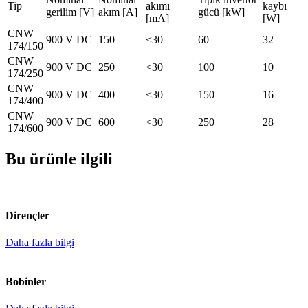
Tip
akımı
kaybı
gerilim [V]
akım [A]
gücü [kW]
[mA]
[W]
CNW
900 V DC
150
<30
60
32
174/150
CNW
900 V DC
250
<30
100
10
174/250
CNW
900 V DC
400
<30
150
16
174/400
CNW
900 V DC
600
<30
250
28
174/600
Bu ürünle ilgili
Dirençler
Daha fazla bilgi
Bobinler