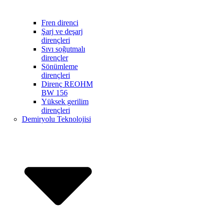
Fren direnci
Şarj ve deşarj
dirençleri
Sıvı soğutmalı
dirençler
Sönümleme
dirençleri
Direnç REOHM
BW 156
Yüksek gerilim
dirençleri
Demiryolu Teknolojisi