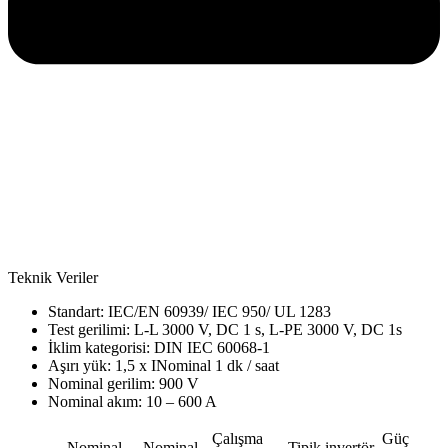
Teknik Veriler
Standart: IEC/EN 60939/ IEC 950/ UL 1283
Test gerilimi: L-L 3000 V, DC 1 s, L-PE 3000 V, DC 1s
İklim kategorisi: DIN IEC 60068-1
Aşırı yük: 1,5 x INominal 1 dk / saat
Nominal gerilim: 900 V
Nominal akım: 10 – 600 A
Çalışma
Güç
Nominal
Nominal
Tipik invertör