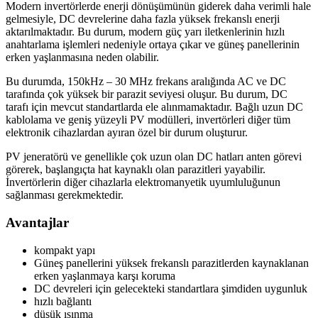
Modern invertörlerde enerji dönüşümünün giderek daha verimli hale
gelmesiyle, DC devrelerine daha fazla yüksek frekanslı enerji
aktarılmaktadır. Bu durum, modern güç yarı iletkenlerinin hızlı
anahtarlama işlemleri nedeniyle ortaya çıkar ve güneş panellerinin
erken yaşlanmasına neden olabilir.
Bu durumda, 150kHz – 30 MHz frekans aralığında AC ve DC
tarafında çok yüksek bir parazit seviyesi oluşur. Bu durum, DC
tarafı için mevcut standartlarda ele alınmamaktadır. Bağlı uzun DC
kablolama ve geniş yüzeyli PV modülleri, invertörleri diğer tüm
elektronik cihazlardan ayıran özel bir durum oluşturur.
PV jeneratörü ve genellikle çok uzun olan DC hatları anten görevi
görerek, başlangıçta hat kaynaklı olan parazitleri yayabilir.
İnvertörlerin diğer cihazlarla elektromanyetik uyumluluğunun
sağlanması gerekmektedir.
Avantajlar
kompakt yapı
Güneş panellerini yüksek frekanslı parazitlerden kaynaklanan
erken yaşlanmaya karşı koruma
DC devreleri için gelecekteki standartlara şimdiden uygunluk
hızlı bağlantı
düşük ısınma