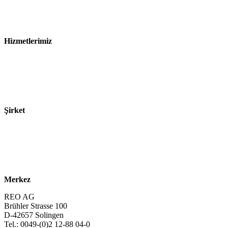
Gizlilik Bildirimi
Satış ve Teslimat Koşulları
Hizmetlerimiz
Sektörler
Ürünler
Teknolojiler
Şirket
Hakkımızda
Sürdürülebilirlik
Kariyer
Merkez
REO AG
Brühler Strasse 100
D-42657 Solingen
Tel.: 0049-(0)2 12-88 04-0