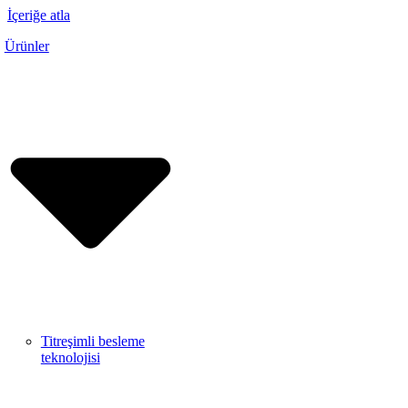
İçeriğe atla
Ürünler
Titreşimli besleme
teknolojisi