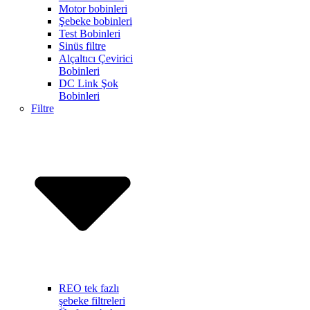
Motor bobinleri
Şebeke bobinleri
Test Bobinleri
Sinüs filtre
Alçaltıcı Çevirici
Bobinleri
DC Link Şok
Bobinleri
Filtre
REO tek fazlı
şebeke filtreleri