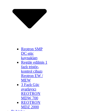
Reotron SMP
DC-güç
kaynakları
Regüle edilmiş 1
fazlı tristör-
kontrol cihazı
Reotron EW /
MEW
3 Fazlı Güç
ayarlayıcı
REOTRON
MDW 700
REOTRON
MDZ 2000