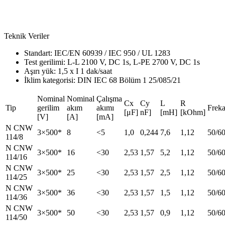
Teknik Veriler
Standart: IEC/EN 60939 / IEC 950 / UL 1283
Test gerilimi: L-L 2100 V, DC 1s, L-PE 2700 V, DC 1s
Aşırı yük: 1,5 x I 1 dak/saat
İklim kategorisi: DIN IEC 68 Bölüm 1 25/085/21
Nominal
Nominal
Çalışma
Cx
Cy
L
R
Tip
gerilim
akım
akımı
Frek
[μF]
nF]
[mH]
[kOhm]
[V]
[A]
[mA]
N CNW
3×500*
8
<5
1,0
0,244
7,6
1,12
50/6
114/8
N CNW
3×500*
16
<30
2,53
1,57
5,2
1,12
50/6
114/16
N CNW
3×500*
25
<30
2,53
1,57
2,5
1,12
50/6
114/25
N CNW
3×500*
36
<30
2,53
1,57
1,5
1,12
50/6
114/36
N CNW
3×500*
50
<30
2,53
1,57
0,9
1,12
50/6
114/50