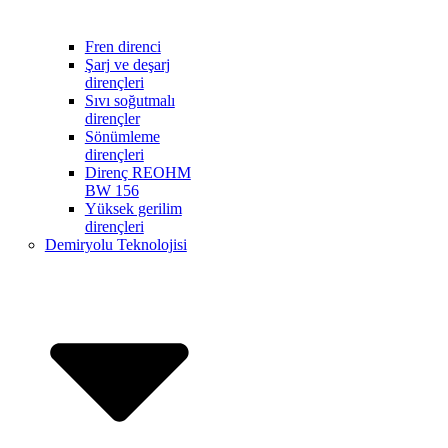
Fren direnci
Şarj ve deşarj
dirençleri
Sıvı soğutmalı
dirençler
Sönümleme
dirençleri
Direnç REOHM
BW 156
Yüksek gerilim
dirençleri
Demiryolu Teknolojisi