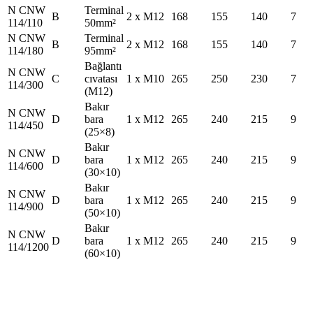
N CNW
Terminal
B
2 x M12
168
155
140
7
114/110
50mm²
N CNW
Terminal
B
2 x M12
168
155
140
7
114/180
95mm²
Bağlantı
N CNW
C
cıvatası
1 x M10
265
250
230
7
114/300
(M12)
Bakır
N CNW
D
bara
1 x M12
265
240
215
9
114/450
(25×8)
Bakır
N CNW
D
bara
1 x M12
265
240
215
9
114/600
(30×10)
Bakır
N CNW
D
bara
1 x M12
265
240
215
9
114/900
(50×10)
Bakır
N CNW
D
bara
1 x M12
265
240
215
9
114/1200
(60×10)