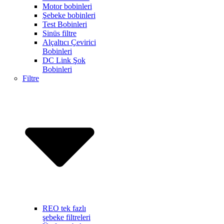
Motor bobinleri
Şebeke bobinleri
Test Bobinleri
Sinüs filtre
Alçaltıcı Çevirici
Bobinleri
DC Link Şok
Bobinleri
Filtre
REO tek fazlı
şebeke filtreleri