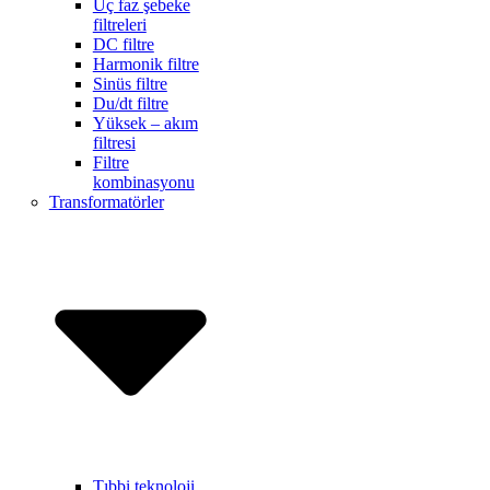
Üç faz şebeke
filtreleri
DC filtre
Harmonik filtre
Sinüs filtre
Du/dt filtre
Yüksek – akım
filtresi
Filtre
kombinasyonu
Transformatörler
Tıbbi teknoloji