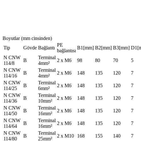
Boyutlar (mm cinsinden)
PE
Tip
Gövde
Bağlantı
B1[mm]
B2[mm]
B3[mm]
D1[
bağlantısı
N CNW
Terminal
B
2 x M6
98
80
70
5
114/8
4mm²
N CNW
Terminal
B
2 x M6
148
135
120
7
114/16
4mm²
N CNW
Terminal
B
2 x M6
148
135
120
7
114/25
6mm²
N CNW
Terminal
B
2 x M6
148
135
120
7
114/36
10mm²
N CNW
Terminal
B
2 x M6
148
135
120
7
114/50
16mm²
N CNW
Terminal
B
2 x M6
148
135
120
7
114/64
16mm²
N CNW
Terminal
B
2 x M10
168
155
140
7
114/80
25mm²