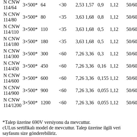
N CNW
3×500*
64
<30
2,53
1,57
0,9
1,12
50/6
114/64
N CNW
3×500*
80
<35
3,63
1,68
0,8
1,12
50/6
114/80
N CNW
3×500*
110
<35
3,63
1,68
0,5
1,12
50/6
114/110
N CNW
3×500*
180
<35
3,63
1,68
0,5
1,12
50/6
114/180
N CNW
3×500*
300
<60
7,26
3,36
0,3
1,12
50/6
114/300
N CNW
3×500*
450
<60
7,26
3,36
0,16
1,12
50/6
114/450
N CNW
3×500*
600
<60
7,26
3,36
0,155
1,12
50/6
114/600
N CNW
3×500*
900
<60
7,26
3,36
0,055
1,12
50/6
114/900
N CNW
3×500*
1200
<60
7,26
3,36
0,055
1,12
50/6
114/1200
*Talep üzerine 690V versiyonu da mevcuttur.
cULus sertifikalı model de mevcuttur. Talep üzerine ilgili veri
sayfasını size gönderebiliriz.