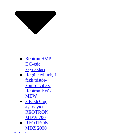
Reotron SMP
DC-güç
kaynakları
Regüle edilmiş 1
fazlı tristör-
kontrol cihazı
Reotron EW /
MEW
3 Fazlı Güç
ayarlayıcı
REOTRON
MDW 700
REOTRON
MDZ 2000