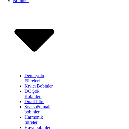
Bobinler
Demiryolu
Filtreleri
Kıyıcı Bobinler
DC Şok
Bobinleri
Du/dt filtre
Sıvı soğutmalı
bobinler
Harmonik
filtreler
Hava bobinleri