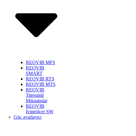
REOVIB MFS
REOVIB
SMART
REOVIB RTS
REOVIB MTS
REOVIB
Titreşimli
Mıknatıslar
REOVIB
İvmeölçer SW
Güç ayarlayıcı