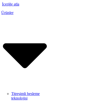
İçeriğe atla
Ürünler
Titreşimli besleme
teknolojisi