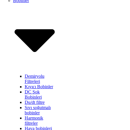
Bobinler
Demiryolu
Filtreleri
Kıyıcı Bobinler
DC Şok
Bobinleri
Du/dt filtre
Sıvı soğutmalı
bobinler
Harmonik
filtreler
Hava bobinleri