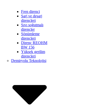
Fren direnci
Şarj ve deşarj
dirençleri
Sıvı soğutmalı
dirençler
Sönümleme
dirençleri
Direnç REOHM
BW 156
Yüksek gerilim
dirençleri
Demiryolu Teknolojisi