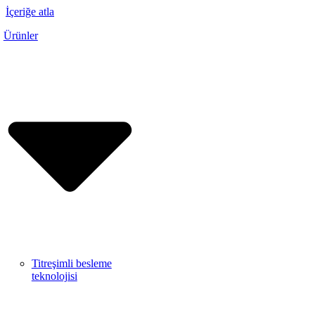
İçeriğe atla
Ürünler
Titreşimli besleme
teknolojisi