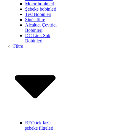
Motor bobinleri
Şebeke bobinleri
Test Bobinleri
Sinüs filtre
Alçaltıcı Çevirici
Bobinleri
DC Link Şok
Bobinleri
Filtre
REO tek fazlı
şebeke filtreleri