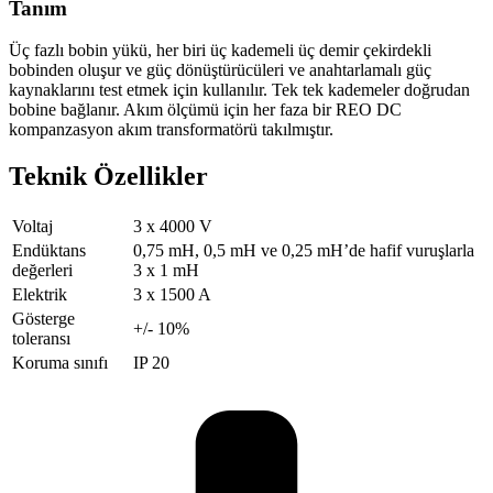
Tanım
Üç fazlı bobin yükü, her biri üç kademeli üç demir çekirdekli
bobinden oluşur ve güç dönüştürücüleri ve anahtarlamalı güç
kaynaklarını test etmek için kullanılır. Tek tek kademeler doğrudan
bobine bağlanır. Akım ölçümü için her faza bir REO DC
kompanzasyon akım transformatörü takılmıştır.
Teknik Özellikler
Voltaj
3 x 4000 V
Endüktans
0,75 mH, 0,5 mH ve 0,25 mH’de hafif vuruşlarla
değerleri
3 x 1 mH
Elektrik
3 x 1500 A
Gösterge
+/- 10%
toleransı
Koruma sınıfı
IP 20