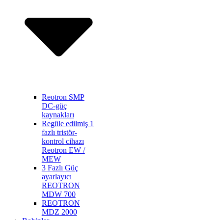
Reotron SMP
DC-güç
kaynakları
Regüle edilmiş 1
fazlı tristör-
kontrol cihazı
Reotron EW /
MEW
3 Fazlı Güç
ayarlayıcı
REOTRON
MDW 700
REOTRON
MDZ 2000