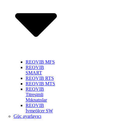
REOVIB MFS
REOVIB
SMART
REOVIB RTS
REOVIB MTS
REOVIB
Titreşimli
Mıknatıslar
REOVIB
İvmeölçer SW
Güç ayarlayıcı