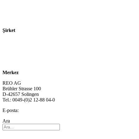
Ürünler
Teknolojiler
Şirket
Hakkımızda
Sürdürülebilirlik
Kariyer
Merkez
REO AG
Brühler Strasse 100
D-42657 Solingen
Tel.: 0049-(0)2 12-88 04-0
E-posta:
info@reo.de
Ara