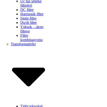
Üç faz şebeke
filtreleri
DC filtre
Harmonik filtre
Sinüs filtre
Du/dt filtre
Yüksek – akım
filtresi
Filtre
kombinasyonu
Transformatörler
Tıbbi teknoloji