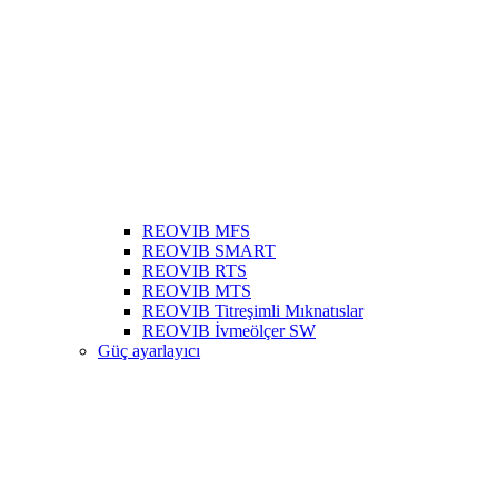
REOVIB MFS
REOVIB SMART
REOVIB RTS
REOVIB MTS
REOVIB Titreşimli Mıknatıslar
REOVIB İvmeölçer SW
Güç ayarlayıcı