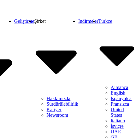
Geliştirme
Şirket
İndirmeler
Türkçe
Almanca
English
Hakkımızda
İspanyolca
Sürdürülebilirlik
Fransızca
Kariyer
United
Newsroom
States
Italiano
İsviçre
UAE
GB