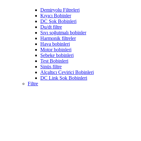
Demiryolu Filtreleri
Kıyıcı Bobinler
DC Şok Bobinleri
Du/dt filtre
Sıvı soğutmalı bobinler
Harmonik filtreler
Hava bobinleri
Motor bobinleri
Şebeke bobinleri
Test Bobinleri
Sinüs filtre
Alçaltıcı Çevirici Bobinleri
DC Link Şok Bobinleri
Filtre