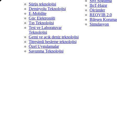
Sıvı Soğutma
Sürüş teknolojisi
IIoT-Hazır
Demiryolu Teknolojisi
Ölçümler
E-Mobilite
REOVIB 2.0
Güç Elektroniği
Bileşen Koruma
Tıp Teknolojisi
Simulasyon
Test ve Laboratuvar
Teknolojisi
Gemi ve açık deniz teknolojisi
Titreşimli besleme teknolojisi
Özel Uygulamalar
Savunma Teknolojisi