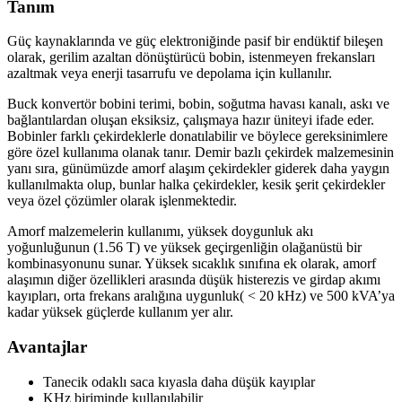
Tanım
Güç kaynaklarında ve güç elektroniğinde pasif bir endüktif bileşen
olarak, gerilim azaltan dönüştürücü bobin, istenmeyen frekansları
azaltmak veya enerji tasarrufu ve depolama için kullanılır.
Buck konvertör bobini terimi, bobin, soğutma havası kanalı, askı ve
bağlantılardan oluşan eksiksiz, çalışmaya hazır üniteyi ifade eder.
Bobinler farklı çekirdeklerle donatılabilir ve böylece gereksinimlere
göre özel kullanıma olanak tanır. Demir bazlı çekirdek malzemesinin
yanı sıra, günümüzde amorf alaşım çekirdekler giderek daha yaygın
kullanılmakta olup, bunlar halka çekirdekler, kesik şerit çekirdekler
veya özel çözümler olarak işlenmektedir.
Amorf malzemelerin kullanımı, yüksek doygunluk akı
yoğunluğunun (1.56 T) ve yüksek geçirgenliğin olağanüstü bir
kombinasyonunu sunar. Yüksek sıcaklık sınıfına ek olarak, amorf
alaşımın diğer özellikleri arasında düşük histerezis ve girdap akımı
kayıpları, orta frekans aralığına uygunluk( < 20 kHz) ve 500 kVA’ya
kadar yüksek güçlerde kullanım yer alır.
Avantajlar
Tanecik odaklı saca kıyasla daha düşük kayıplar
KHz biriminde kullanılabilir