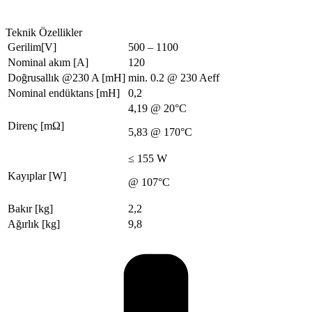
Teknik Özellikler
Gerilim[V]
500 – 1100
Nominal akım [A]
120
Doğrusallık @230 A [mH]
min. 0.2 @ 230 Aeff
Nominal endüktans [mH]
0,2
4,19 @ 20°C
Direnç [mΩ]
5,83 @ 170°C
≤ 155 W
Kayıplar [W]
@ 107°C
Bakır [kg]
2,2
Ağırlık [kg]
9,8