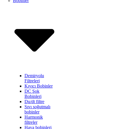
Bobinler
Demiryolu
Filtreleri
Kıyıcı Bobinler
DC Şok
Bobinleri
Du/dt filtre
Sıvı soğutmalı
bobinler
Harmonik
filtreler
Hava bobinleri