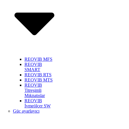
REOVIB MFS
REOVIB
SMART
REOVIB RTS
REOVIB MTS
REOVIB
Titreşimli
Mıknatıslar
REOVIB
İvmeölçer SW
Güç ayarlayıcı