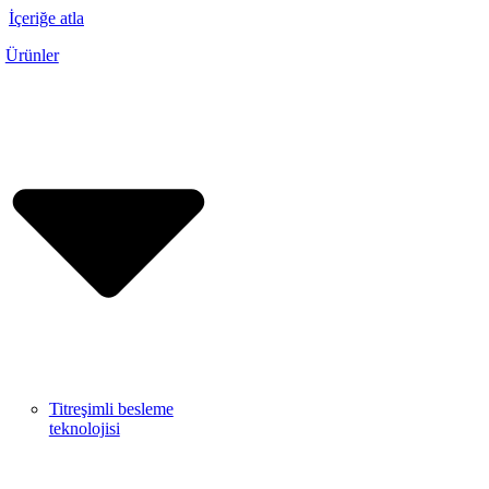
İçeriğe atla
Ürünler
Titreşimli besleme
teknolojisi