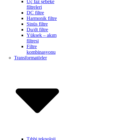
Üç faz şebeke
filtreleri
DC filtre
Harmonik filtre
Sinüs filtre
Du/dt filtre
Yüksek – akım
filtresi
Filtre
kombinasyonu
Transformatörler
Tıbbi teknoloji