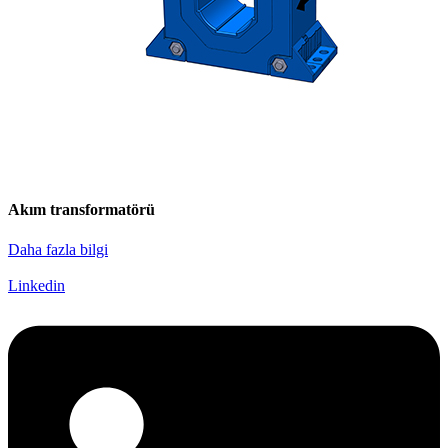
Akım transformatörü
Daha fazla bilgi
Linkedin