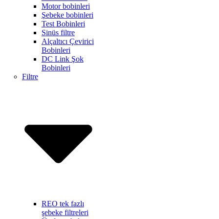
Motor bobinleri
Şebeke bobinleri
Test Bobinleri
Sinüs filtre
Alçaltıcı Çevirici
Bobinleri
DC Link Şok
Bobinleri
Filtre
REO tek fazlı
şebeke filtreleri