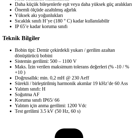
Daha küçük bileşenlerle eşit veya daha yüksek güç aralıkları
Önemli ölçüde azaltılmış ağırlık
Yüksek akı yoğunlukları
Sıcaklık sınıfı H’ye (180 ° C) kadar kullanılabilir
IP 65’e kadar koruma sınıfı
Teknik Bilgiler
Bobin tipi: Demir çekirdekli yukarı / gerilim azaltan
dönüştürücü bobini
Sistemin gerilimi: 500 – 1100 V
Maks. İzin verilen maksimum tolerans değerleri (% -10 / %
+10 )
Doğrusallık: min. 0,2 mH @ 230 Aeff
Sürekli / birleştirilmiş harmonik akımlar 19 kHz’de 60 Ass
Yalıtım sınıfı: H
Soğutma AF
Koruma sınıfı IP65/ 66
Yalıtım için anma gerilimi: 1200 Vdc
Test gerilimi 3.5 kV (50 Hz, 60 s)