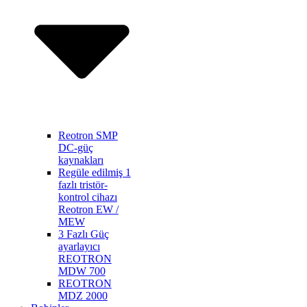
Reotron SMP
DC-güç
kaynakları
Regüle edilmiş 1
fazlı tristör-
kontrol cihazı
Reotron EW /
MEW
3 Fazlı Güç
ayarlayıcı
REOTRON
MDW 700
REOTRON
MDZ 2000