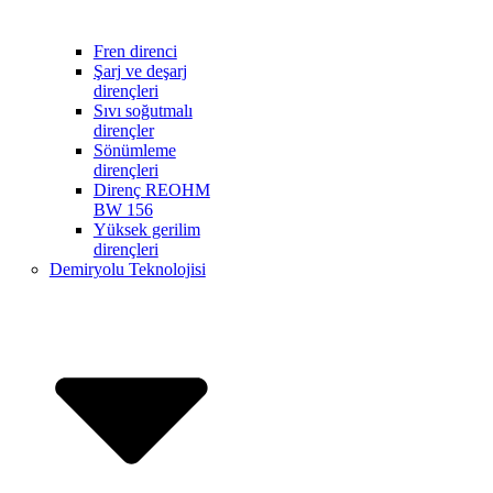
Fren direnci
Şarj ve deşarj
dirençleri
Sıvı soğutmalı
dirençler
Sönümleme
dirençleri
Direnç REOHM
BW 156
Yüksek gerilim
dirençleri
Demiryolu Teknolojisi